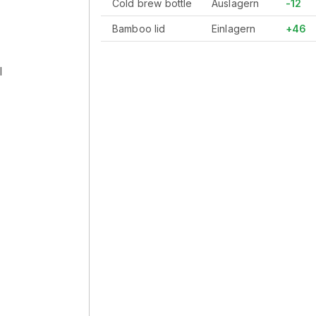
Cold brew bottle
Auslagern
-12
Bamboo lid
Einlagern
+46
l