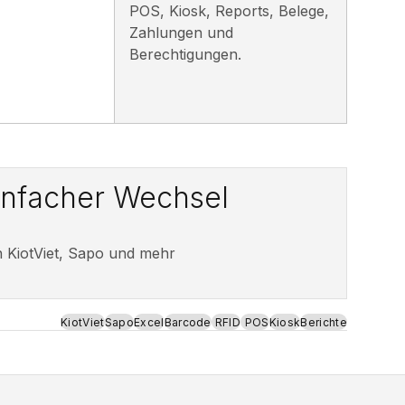
POS, Kiosk, Reports, Belege,
Zahlungen und
Berechtigungen.
infacher Wechsel
 KiotViet, Sapo und mehr
KiotViet
Sapo
Excel
Barcode
RFID
POS
Kiosk
Berichte