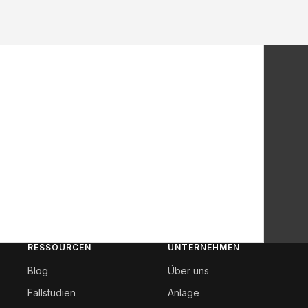
ion – in Entwicklung
D-Chip released wird.
r diese bahnbrechende Entwicklung in der
RESSOURCEN
UNTERNEHMEN
Blog
Über uns
Fallstudien
Anlage