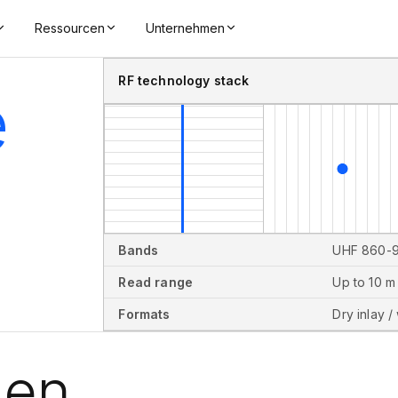
Ressourcen
Unternehmen
RF technology stack
e
Bands
UHF 860-9
Read range
Up to 10 m
Formats
Dry inlay /
ien