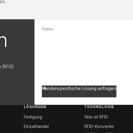
en.
Status
n
RFID-Chip der nächsten Generat
Erfahren Sie als Erster, wann unser RFI
am RFID
Abonnieren Sie unsere Updates, um übe
RFID-Technologie informiert zu bleiben.
Kundenspezifische Lösung anfragen
LÖSUNGEN
TECHNOLOGIE
Fertigung
Was ist RFID
Einzelhandel
RFID-Konverter