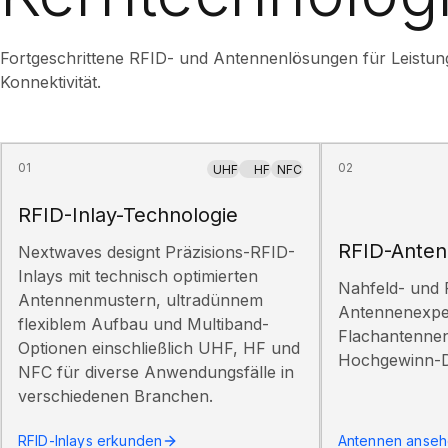
Fortgeschrittene RFID- und Antennenlösungen für Leistung
Konnektivität.
01
02
UHF
HF
NFC
RFID-Inlay-Technologie
RFID-Anten
Nextwaves designt Präzisions-RFID-
Inlays mit technisch optimierten
Nahfeld- und 
Antennenmustern, ultradünnem
Antennenexper
flexiblem Aufbau und Multiband-
Flachantennen
Optionen einschließlich UHF, HF und
Hochgewinn-D
NFC für diverse Anwendungsfälle in
verschiedenen Branchen.
RFID-Inlays erkunden
Antennen anse