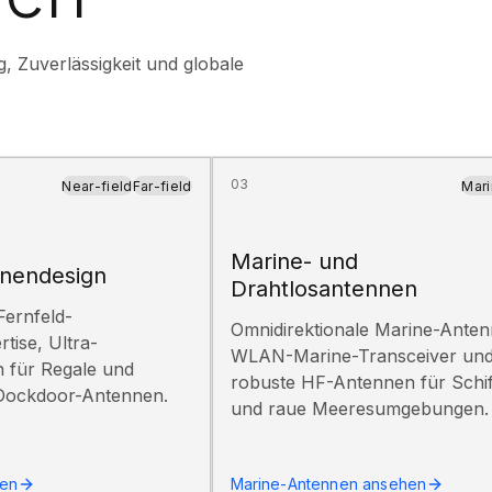
, Zuverlässigkeit und globale
03
Near-field
Far-field
Mar
Marine- und
nendesign
Drahtlosantennen
Fernfeld-
Omnidirektionale Marine-Anten
tise, Ultra-
WLAN-Marine-Transceiver un
 für Regale und
robuste HF-Antennen für Schif
ockdoor-Antennen.
und raue Meeresumgebungen.
hen
Marine-Antennen ansehen