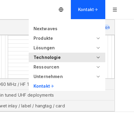
Kontakt
Carbon
Nextwaves
Produkte
Lösungen
Technologie
Ressourcen
Unternehmen
60 MHz / HF 13.56 MHz / NFC
Kontakt
 in tuned UHF deployments
 wet inlay / label / hangtag / card