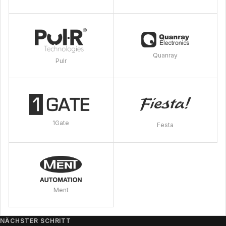
Quanray
Pulr
1Gate
Festa
Ment
NÄCHSTER SCHRITT