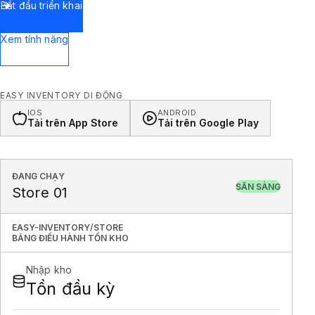
Bắt đầu triển khai
Xem tính năng
EASY INVENTORY DI ĐỘNG
IOS
ANDROID
Tải trên App Store
Tải trên Google Play
ĐANG CHẠY
SẴN SÀNG
Store 01
EASY-INVENTORY/STORE
BẢNG ĐIỀU HÀNH TỒN KHO
Nhập kho
Tồn đầu kỳ