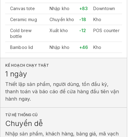
Canvas tote
Nhập kho
+83
Downtown
Ceramic mug
Chuyển kho
-18
Kho
Cold brew
Xuất kho
-12
POS counter
bottle
Bamboo lid
Nhập kho
+46
Kho
KẾ HOẠCH CHẠY THẬT
1 ngày
Thiết lập sản phẩm, người dùng, tồn đầu kỳ,
thanh toán và báo cáo để cửa hàng đầu tiên vận
hành ngay.
TỪ HỆ THỐNG CŨ
Chuyển dễ
Nhập sản phẩm, khách hàng, bảng giá, mã vạch