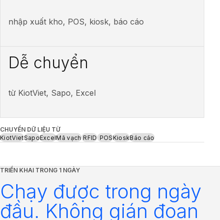
nhập xuất kho, POS, kiosk, báo cáo
Dễ chuyển
từ KiotViet, Sapo, Excel
CHUYỂN DỮ LIỆU TỪ
KiotViet
Sapo
Excel
Mã vạch
RFID
POS
Kiosk
Báo cáo
TRIỂN KHAI TRONG 1 NGÀY
Chạy được trong ngày
đầu. Không gián đoạn