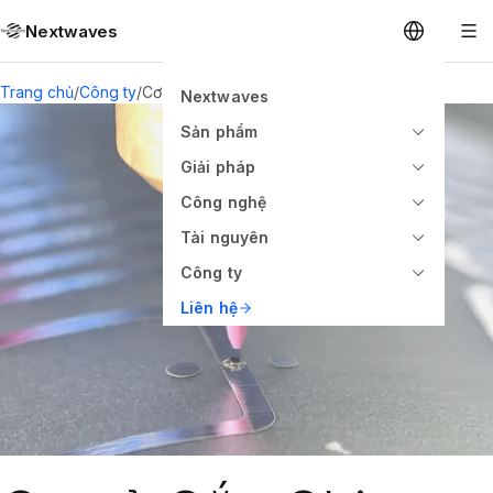
Nextwaves
Trang chủ
/
Công ty
/
Cơ sở Gắn Chip Inlay
Nextwaves
Sản phẩm
Giải pháp
Công nghệ
Tài nguyên
Công ty
Liên hệ