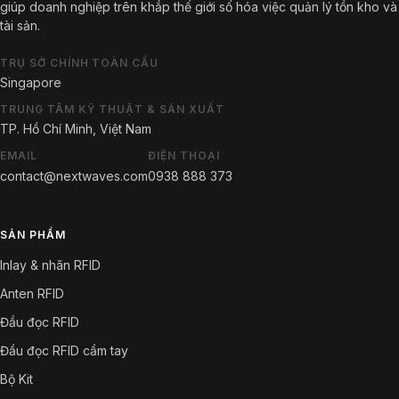
giúp doanh nghiệp trên khắp thế giới số hóa việc quản lý tồn kho và
tài sản.
TRỤ SỞ CHÍNH TOÀN CẦU
Singapore
TRUNG TÂM KỸ THUẬT & SẢN XUẤT
TP. Hồ Chí Minh, Việt Nam
EMAIL
ĐIỆN THOẠI
contact@nextwaves.com
0938 888 373
SẢN PHẨM
Inlay & nhãn RFID
Anten RFID
Đầu đọc RFID
Đầu đọc RFID cầm tay
Bộ Kit