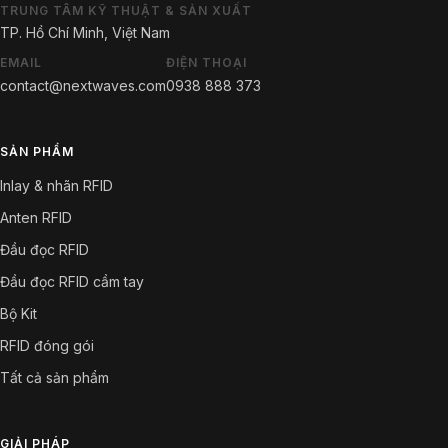
TRUNG TÂM KỸ THUẬT & SẢN XUẤT
TP. Hồ Chí Minh, Việt Nam
EMAIL
ĐIỆN THOẠI
contact@nextwaves.com
0938 888 373
SẢN PHẨM
Inlay & nhãn RFID
Anten RFID
Đầu đọc RFID
Đầu đọc RFID cầm tay
Bộ Kit
RFID đóng gói
Tất cả sản phẩm
GIẢI PHÁP