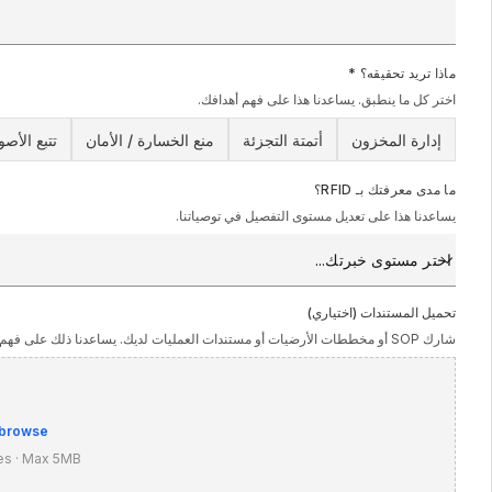
ماذا تريد تحقيقه؟
*
اختر كل ما ينطبق. يساعدنا هذا على فهم أهدافك.
إدارة المخزون
أتمتة التجزئة
منع الخسارة / الأمان
تتبع الأص
ما مدى معرفتك بـ RFID؟
يساعدنا هذا على تعديل مستوى التفصيل في توصياتنا.
تحميل المستندات (اختياري)
شارك SOP أو مخططات الأرضيات أو مستندات العمليات لديك. يساعدنا ذلك على فهم سير عملك بشكل أفضل.
browse
es · Max 5MB