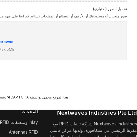
تحميل الصور (اختياري)
صور متجرك أو مستودعك أو الأرفف أو البضائع أو المنتجات تساعد خبراءنا على فهم مس
browse
 Max 5MB
هذا الموقع محمي بواسطة reCAPTCHA وتسري
Nextwaves Industries Pte Ltd
المنتجات
Inlay وملصقات RFID
Nextwaves Industries شركة تقنيات RFID يقع
مقرها الرئيسي في سنغافورة، ولديها مركز عالمي
Antennas RFID
للهندسة والتصنيع في فيتنام، وتساعد الشركات حول