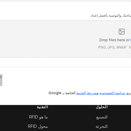
احتك والتوصية بأفضل إعداد.
Drop files here or
PNG, JPG, WebP ·
ا
سياسة الخصوصية
و
شروط الخدمة
الخاصة بـ Google.
الحلول
التقنية
التصنيع
ما هو RFID
التجزئة
محول RFID