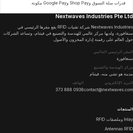
قدرات سلة التسوق وShop Pay وGoogle Pay مكونة.
Nextwaves Industries Pte Ltd
Nextwaves Industries شركة تقنيات RFID يقع مقرها الرئيسي في
سنغافورة، ولديها مركز عالمي للهندسة والتصنيع في فيتنام، وتساعد الشركات
حول العالم على رقمنة إدارة المخزون والأصول.
المقر الرئيسي العالمي
سنغافورة
مركز الهندسة والتصنيع
مدينة هو تشي منه، فيتنام
البريد الإلكتروني
الهاتف
0938 888 373
contact@nextwaves.com
المنتجات
Inlay وملصقات RFID
Antennas RFID