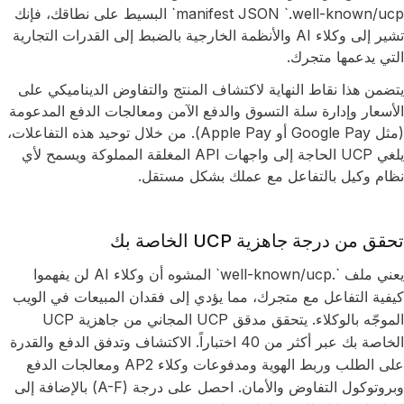
manifest JSON `.well-known/ucp` البسيط على نطاقك، فإنك
تشير إلى وكلاء AI والأنظمة الخارجية بالضبط إلى القدرات التجارية
التي يدعمها متجرك.
يتضمن هذا نقاط النهاية لاكتشاف المنتج والتفاوض الديناميكي على
الأسعار وإدارة سلة التسوق والدفع الآمن ومعالجات الدفع المدعومة
(مثل Google Pay أو Apple Pay). من خلال توحيد هذه التفاعلات،
يلغي UCP الحاجة إلى واجهات API المغلقة المملوكة ويسمح لأي
نظام وكيل بالتفاعل مع عملك بشكل مستقل.
تحقق من درجة جاهزية UCP الخاصة بك
يعني ملف `.well-known/ucp` المشوه أن وكلاء AI لن يفهموا
كيفية التفاعل مع متجرك، مما يؤدي إلى فقدان المبيعات في الويب
الموجّه بالوكلاء. يتحقق مدقق UCP المجاني من جاهزية UCP
الخاصة بك عبر أكثر من 40 اختباراً. الاكتشاف وتدفق الدفع والقدرة
على الطلب وربط الهوية ومدفوعات وكلاء AP2 ومعالجات الدفع
وبروتوكول التفاوض والأمان. احصل على درجة (A-F) بالإضافة إلى