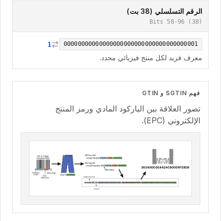
66
return
 hex
;
الرقم التسلسلي (38 بت)
67
}
Bits 58-96 (38)
68
69
function
hexToBinary
(
h
:
string
)
{
70
let
 bin 
=
""
;
1
00000000000000000000000000000000000001
71
for
(
let
 i 
=
0
;
 i 
<
 h
.
length
;
 i
++
)
{
معرف فريد لكل منتج فيزيائي محدد.
72
    bin 
+=
parseInt
(
h
[
i
]
,
16
)
.
toString
(
2
)
.
pad
73
}
74
return
 bin
;
75
}
فهم SGTIN و GTIN
تصور العلاقة بين الباركود المادي ورمز المنتج
الإلكتروني (EPC).