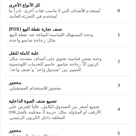
كل الأنواع الأخرى
تُستخدم للأصناف التي لا تناسب فئات أخرى. نادراً ما
0
تُستخدم في التجزئة العامة.
صنف تجارة نقطة البيع (POS)
وحدة المستهلك القياسية المباعة عند نقطة البيع.
1
مثال: زجاجة شامبو واحدة.
علبة كاملة للنقل
وحدة شحن قياسية تحتوي على أصناف متعددة. مثال:
2
كرتون 12 زجاجة شامبو. حاسم للخدمات اللوجستية
للتمييز بين 'صندوق واحد' و'صنف واحد'.
محجوز
3
محجوز للاستخدام المستقبلي.
تجميع صنف العبوة الداخلية
تجميع أصغر من الصندوق الكامل، غالباً للعرض على
4
الأرفف أو المناولة. مثال: حزمة 3 محكمة بالشلrink
المغلقة داخل الكرتون الرئيسي.
محجوز
5
محجوز للاستخدام المستقبلي.