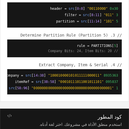
header =
src
[
0:8
]
"00110000"
0x30
filter =
src
[
8:11
]
"011"
3
partition =
src
[
11:14
]
"101"
5
// 3. Determine Partition Rule (Partition 5)
rule = PARTITIONS[
5
]
24
, Item Bits:
20
Company Bits:
//
// 4. Extract Company, Item & Serial
company =
src
[
14:
38
]
"100010000101011111000011"
8935363
itemRef =
src
[
38
:
58
]
"00010111011001011101"
095837
al =
src
[
58
:96
]
"00000000000000000000000000000000000001"
1
كود المطور
استخدم منطق الأداة في مشروعك. اختر لغة أدناه.