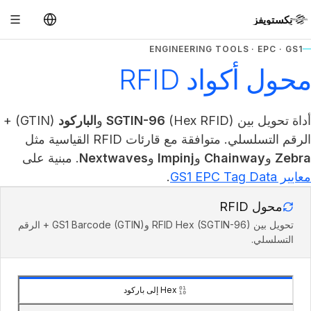
نِكستويفز
ENGINEERING TOOLS · EPC · GS1
محول أكواد RFID
أداة تحويل بين
(Hex RFID) و
SGTIN-96
الباركود
(GTIN) +
الرقم التسلسلي. متوافقة مع قارئات RFID القياسية مثل
Zebra
و
Chainway
و
Impinj
و
Nextwaves
. مبنية على
معايير GS1 EPC Tag Data
.
محول RFID
تحويل بين RFID Hex (SGTIN-96) وGS1 Barcode (GTIN) + الرقم
التسلسلي.
Hex إلى باركود