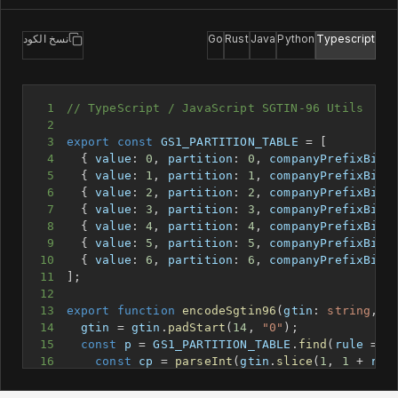
Typescript
Python
Java
Rust
Go
نسخ الكود
1
// TypeScript / JavaScript SGTIN-96 Utils
2
3
export
const
GS1_PARTITION_TABLE
=
[
4
{
 value
:
0
,
 partition
:
0
,
 companyPrefixBits
5
{
 value
:
1
,
 partition
:
1
,
 companyPrefixBits
6
{
 value
:
2
,
 partition
:
2
,
 companyPrefixBits
7
{
 value
:
3
,
 partition
:
3
,
 companyPrefixBits
8
{
 value
:
4
,
 partition
:
4
,
 companyPrefixBits
9
{
 value
:
5
,
 partition
:
5
,
 companyPrefixBits
10
{
 value
:
6
,
 partition
:
6
,
 companyPrefixBits
11
]
;
12
13
export
function
encodeSgtin96
(
gtin
:
string
,
 s
14
  gtin 
=
 gtin
.
padStart
(
14
,
"0"
)
;
15
const
 p 
=
GS1_PARTITION_TABLE
.
find
(
rule 
=>
16
const
 cp 
=
parseInt
(
gtin
.
slice
(
1
,
1
+
 rul
17
const
 ir 
=
parseInt
(
gtin
[
0
]
+
 gtin
.
slice
(
18
return
 cp 
<
(
1
<<
 rule
.
companyPrefixBits
)