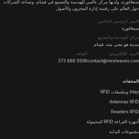
سنغافورة، ولديها مركز عالمي للهندسة والتصنيع في فيتنام، وتساعد الشركات
حول العالم على رقمنة إدارة المخزون والأصول.
المقر الرئيسي العالمي
سنغافورة
مركز الهندسة والتصنيع
مدينة هو تشي منه، فيتنام
البريد الإلكتروني
الهاتف
0938 888 373
contact@nextwaves.com
المنتجات
Inlay وملصقات RFID
Antennas RFID
Readers RFID
أجهزة القراءة RFID المحمولة
مجموعات البداية