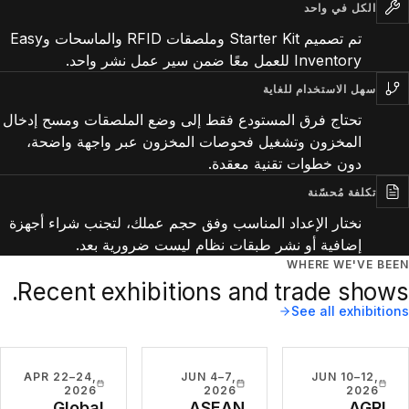
الكل في واحد
تم تصميم Starter Kit وملصقات RFID والماسحات وEasy
Inventory للعمل معًا ضمن سير عمل نشر واحد.
سهل الاستخدام للغاية
تحتاج فرق المستودع فقط إلى وضع الملصقات ومسح إدخال
المخزون وتشغيل فحوصات المخزون عبر واجهة واضحة،
دون خطوات تقنية معقدة.
تكلفة مُحسّنة
نختار الإعداد المناسب وفق حجم عملك، لتجنب شراء أجهزة
إضافية أو نشر طبقات نظام ليست ضرورية بعد.
WHERE WE'VE BEEN
Recent exhibitions and trade shows.
See all exhibitions
APR 22–24,
JUN 4–7,
JUN 10–12,
2026
2026
2026
Global
ASEAN
AGRI