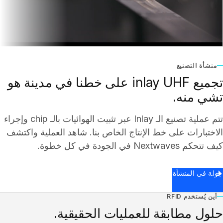
منشأة التصنيع
تجميع inlay UHF على خطنا في مدينة هو
تشي منه.
تتم عملية تصنيع الـ Inlay عبر تثبيت الهوائيات بالـ chip وإجراء
الاختبارات على خط الإنتاج الخاص بنا. شاهد العملية واكتشف
كيف تتحكم Nextwaves في الجودة في كل خطوة.
جولة في المنشأة
أين يُستخدم RFID
حلول مطابقة للعمليات الحقيقية.