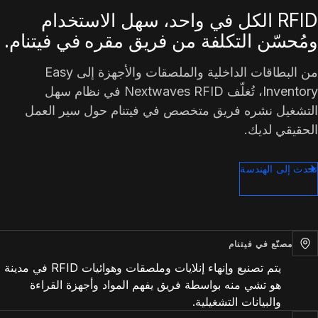
RFID الكل في واحد، سهل الاستخدام
ومُحسّن التكلفة من فريق مقره في فيتنام.
من البطاقات الداخلية والملصقات والأجهزة إلى Easy
Inventory، تُغلّف Nextwaves RFID في نظام سهل
التشغيل نشره فريق متخصص في فيتنام حول سير العمل
الحقيقي لديك.
تحدث إلى الهندسة
مصنّع في فيتنام
يتم تصنيع وإنهاء إنلايات وملصقات وهوائيات RFID في مدينة
هو تشي منه بواسطة فريق يفهم المواد وأجهزة القراءة
والبيانات التشغيلية.