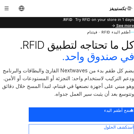
نِكستويفز
Try RFID on your store in 1 days.
RFID
See more
أطقم البدء RFID · فيتنام
كل ما تحتاجه لتطبيق RFID.
في صندوق واحد.
يضم كل طقم بدء من Nextwaves القارئ والبطاقات والبرنامج
ودعم التركيب لاستخدام واحد: التجزئة أو المستودعات أو الأمن.
وهو مبني على أجهزة نصنعها في فيتنام، لتبدأ المسح خلال دقائق
وتتوسع بعد أن يثبت سير العمل جدواه.
تصفح أطقم البدء
استكشف الحلول