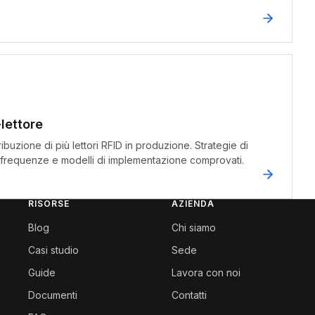
lettore
tribuzione di più lettori RFID in produzione. Strategie di
 frequenze e modelli di implementazione comprovati.
RISORSE
AZIENDA
Blog
Chi siamo
Casi studio
Sede
Guide
Lavora con noi
Documenti
Contatti