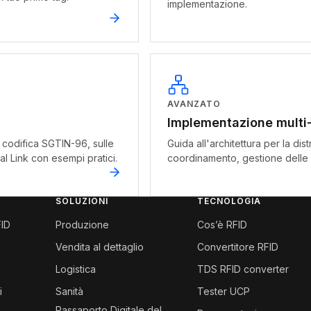
implementazione.
AVANZATO
Implementazione multi-
a codifica SGTIN-96, sulle
Guida all'architettura per la dis
al Link con esempi pratici.
coordinamento, gestione delle
SOLUZIONI
TECNOLOGIA
FID
Produzione
Cos’è RFID
Vendita al dettaglio
Convertitore RFID
Logistica
TDS RFID converter
i
Sanità
Tester UCP
Passaporto Digitale del