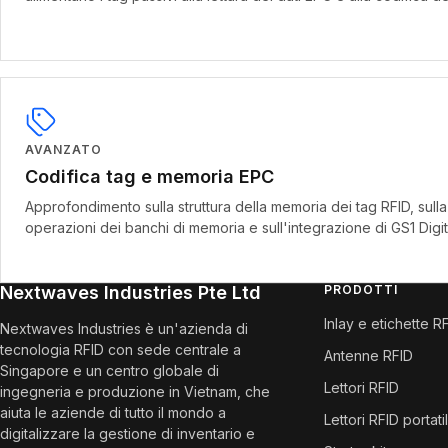
AVANZATO
Codifica tag e memoria EPC
Approfondimento sulla struttura della memoria dei tag RFID, sull
operazioni dei banchi di memoria e sull'integrazione di GS1 Digit
Nextwaves Industries Pte Ltd
PRODOTTI
Inlay e etichette R
Nextwaves Industries è un'azienda di
tecnologia RFID con sede centrale a
Antenne RFID
Singapore e un centro globale di
Lettori RFID
ingegneria e produzione in Vietnam, che
aiuta le aziende di tutto il mondo a
Lettori RFID portatil
digitalizzare la gestione di inventario e