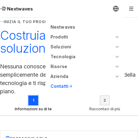
Nextwaves
INIZIA IL TUO PROGETTO
Nextwaves
Costruiamo la tua
Prodotti
soluzione
Soluzioni
Tecnologia
Nessuna conoscenza tecnica necessaria. Dicci
Risorse
semplicemente della tua attività. Ci occuperemo della
Azienda
tecnologia e ti risponderemo entro 48 ore con un
Contatti
piano.
1
2
Informazioni su di te
Raccontaci di più