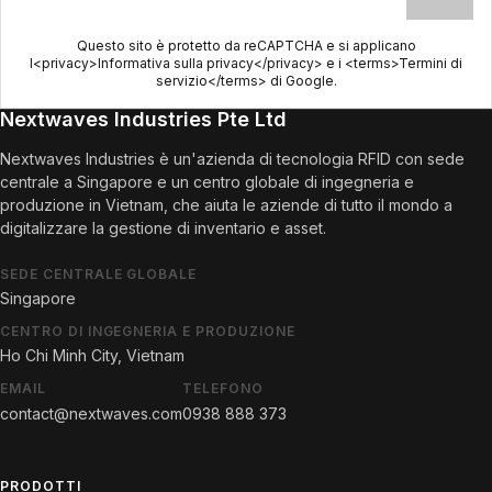
Questo sito è protetto da reCAPTCHA e si applicano
l<privacy>Informativa sulla privacy</privacy> e i <terms>Termini di
servizio</terms> di Google.
Nextwaves Industries Pte Ltd
Nextwaves Industries è un'azienda di tecnologia RFID con sede
centrale a Singapore e un centro globale di ingegneria e
produzione in Vietnam, che aiuta le aziende di tutto il mondo a
digitalizzare la gestione di inventario e asset.
SEDE CENTRALE GLOBALE
Singapore
CENTRO DI INGEGNERIA E PRODUZIONE
Ho Chi Minh City, Vietnam
EMAIL
TELEFONO
contact@nextwaves.com
0938 888 373
PRODOTTI