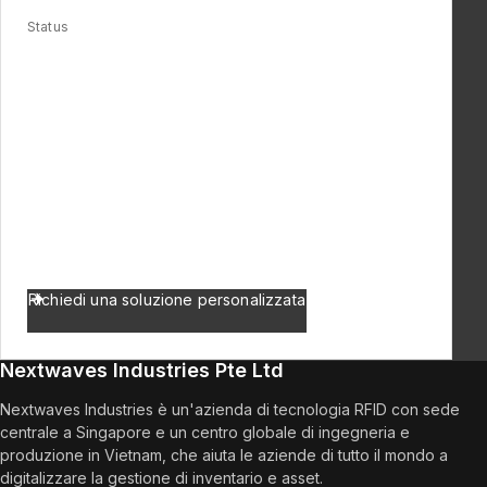
Status
Chip RFID di nuova generazione – in
fase di sviluppo
Sii tra i primi a sapere quando il nostro chip
RFID sarà rilasciato.
Iscriviti o segui i nostri aggiornamenti per
rimanere informato su questo sviluppo
rivoluzionario nella tecnologia RFID.
Richiedi una soluzione personalizzata
Nextwaves Industries Pte Ltd
Nextwaves Industries è un'azienda di tecnologia RFID con sede
centrale a Singapore e un centro globale di ingegneria e
produzione in Vietnam, che aiuta le aziende di tutto il mondo a
digitalizzare la gestione di inventario e asset.