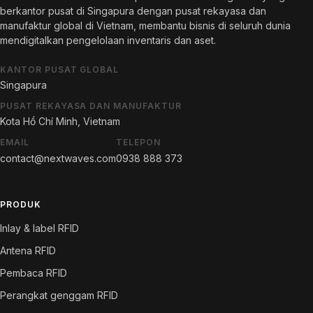
berkantor pusat di Singapura dengan pusat rekayasa dan
manufaktur global di Vietnam, membantu bisnis di seluruh dunia
mendigitalkan pengelolaan inventaris dan aset.
KANTOR PUSAT GLOBAL
Singapura
PUSAT REKAYASA DAN MANUFAKTUR
Kota Hồ Chí Minh, Vietnam
EMAIL
TELEPON
contact@nextwaves.com
0938 888 373
PRODUK
Inlay & label RFID
Antena RFID
Pembaca RFID
Perangkat genggam RFID