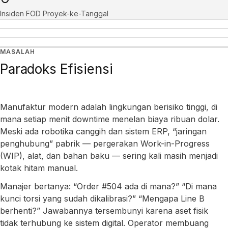
Insiden FOD Proyek-ke-Tanggal
Pelacakan Aset Manufaktur
Pendekatan Kami
Apa yang Anda Dapatkan
MASALAH
Studi Kasus
Paradoks Efisiensi
Manufaktur modern adalah lingkungan berisiko tinggi, di
mana setiap menit downtime menelan biaya ribuan dolar.
Meski ada robotika canggih dan sistem ERP, “jaringan
penghubung” pabrik — pergerakan Work-in-Progress
(WIP), alat, dan bahan baku — sering kali masih menjadi
kotak hitam manual.
Manajer bertanya: “Order #504 ada di mana?” “Di mana
kunci torsi yang sudah dikalibrasi?” “Mengapa Line B
berhenti?” Jawabannya tersembunyi karena aset fisik
tidak terhubung ke sistem digital. Operator membuang