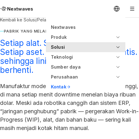
Nextwaves
Kembali ke Solusi
/
Pelacakan Aset Manufaktur
Nextwaves
PABRIK YANG MELAPORKAN DIRI SENDIRI
Produk
Setiap alat. Setiap pesanan WIP.
Solusi
Setiap aset. Dilacak secara otomatis.
Teknologi
sehingga lini Anda tidak pernah
Sumber daya
berhenti.
Perusahaan
Manufaktur modern adalah lingkungan berisiko tinggi,
Kontak
di mana setiap menit downtime menelan biaya ribuan
dolar. Meski ada robotika canggih dan sistem ERP,
“jaringan penghubung” pabrik — pergerakan Work-in-
Progress (WIP), alat, dan bahan baku — sering kali
masih menjadi kotak hitam manual.