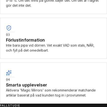
5-15 %. Om det finns på golvet säljer det. Om det är i lagret
gör det inte det.
03
Förlustinformation
Inte bara pipa vid dörren. Vet exakt VAD som stals, NÄR,
och fyll på det omedelbart.
04
Smarta upplevelser
Aktivera 'Magic Mirrors' som rekommenderar matchande
artiklar baserat på vad kunden tog in i provrummet.
FALLSTUDIE