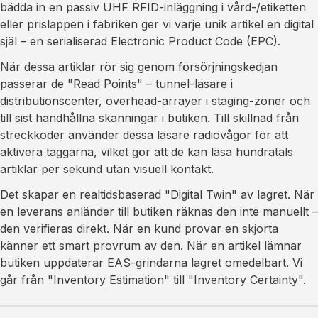
bädda in en passiv UHF RFID-inläggning i vård-/etiketten
eller prislappen i fabriken ger vi varje unik artikel en digital
själ – en serialiserad Electronic Product Code (EPC).
När dessa artiklar rör sig genom försörjningskedjan
passerar de "Read Points" – tunnel-läsare i
distributionscenter, overhead-arrayer i staging-zoner och
till sist handhållna skanningar i butiken. Till skillnad från
streckkoder använder dessa läsare radiovågor för att
aktivera taggarna, vilket gör att de kan läsa hundratals
artiklar per sekund utan visuell kontakt.
Det skapar en realtidsbaserad "Digital Twin" av lagret. När
en leverans anländer till butiken räknas den inte manuellt –
den verifieras direkt. När en kund provar en skjorta
känner ett smart provrum av den. När en artikel lämnar
butiken uppdaterar EAS-grindarna lagret omedelbart. Vi
går från "Inventory Estimation" till "Inventory Certainty".