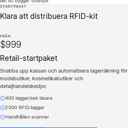
det du bygger ovanpå.
STARTPAKET
Klara att distribuera RFID-kit
FRÅN
$999
Retail-startpaket
Snabba upp kassan och automatisera lagerräkning för
modebutiker, kosmetikabutiker och
detaljhandelskedjor.
400 taggar/sek läsare
2 000 RFID‑taggar
Handhållen scanner