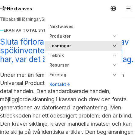
Nextwaves
Tillbaka till lösningar
/
Sikt över detaljhandelslager
Nextwaves
ERAN AV TOTAL SYNLIGHET
Produkter
Sluta förlora försäljning på grund av
Lösningar
spökinventering. Vet exakt vad du
Teknik
har, var det är, varje timme varje dag.
Resurser
Under mer än femtio år har streckkodsstandarden
Företag
Universal Product Code (UPC) varit ryggraden i
Kontakt
detaljhandeln. Den standardiserade handeln,
möjliggjorde skanning i kassan och drev den första
generationen av datoriserad lagerhantering. Men
streckkoden har ett ödesdigert problem: den är blind.
Den kräver siktlinje, kräver manuella insatser och kan
inte skilja på två identiska artiklar. Den begränsningen