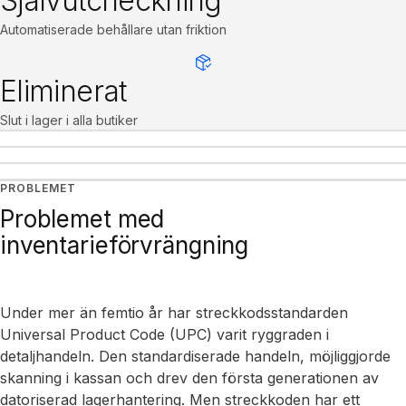
Självutcheckning
Automatiserade behållare utan friktion
Eliminerat
Slut i lager i alla butiker
Sikt över detaljhandelslager
Vår metod
Vad du får
PROBLEMET
Fallstudie
Problemet med
inventarieförvrängning
Under mer än femtio år har streckkodsstandarden
Universal Product Code (UPC) varit ryggraden i
detaljhandeln. Den standardiserade handeln, möjliggjorde
skanning i kassan och drev den första generationen av
datoriserad lagerhantering. Men streckkoden har ett