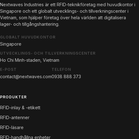
Nextwaves Industries är ett RFID-teknikföretag med huvudkontor i
Singapore och ett globalt utvecklings- och tillverkningscenter i
Vietnam, som hjälper företag över hela världen att digitalisera
lager- och tillgångshantering.
GLOBALT HUVUDKONTOR
Singapore
UTVECKLINGS- OCH TILLVERKNINGSCENTER
Ho Chi Minh-staden, Vietnam
E-POST
TELEFON
contact@nextwaves.com
0938 888 373
PRODUKTER
RFID-inlay & -etikett
RFID-antenner
RFID-läsare
RFID-handhållna enheter