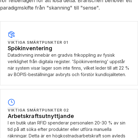
för felbenägen för att lösa detta. Branschen behöver ett
paradigmskifte från "skanning" till "sense".
VIKTIGA SMÄRTPUNKTER
01
Spökinventering
Datadrivning innebär en gradvis frikoppling av fysisk
verklighet från digitala register. 'Spökinventering' uppstår
när system visar lager som inte finns, vilket leder till att 22 %
av BOPIS-beställningar avbryts och förstör kundlojaliteten.
VIKTIGA SMÄRTPUNKTER
02
Arbetskraftsutnyttjande
I en butik utan RFID spenderar personalen 20-30 % av sin
tid på att söka efter produkter eller utföra manuella
räkningar. Detta är en högkostnadsarbetskraft som avleds