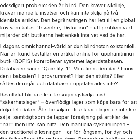
ödesdigert problem: den är blind. Den kräver siktlinje,
kräver manuella insatser och kan inte skilja på två
identiska artiklar. Den begränsningen har lett till en global
kris som kallas "Inventory Distortion" – ett problem värt
miljarder där butikerna helt enkelt inte vet vad de har.
I dagens omnichannel-värld är den blindheten existentiell.
När en kund beställer en artikel online för upphämtning i
butik (BOPIS) kontrollerar systemet lagerdatabasen.
Databasen säger "Quantity: 1". Men finns den där? Finns
den i baksalen? I provrummet? Har den stulits? Eller
såldes den igår och databasen uppdaterades inte?
Resultatet blir en skör försörjningskedja med
"säkerhetslager" – överflödigt lager som köps bara för att
dölja fel i datan. Återförsäljare drunknar i lager de inte kan
sälja, samtidigt som de tappar försäljning på artiklar de
"har" men inte kan hitta. Den manuella cykeltellingen –
den traditionella lösningen – är för långsam, för dyr och