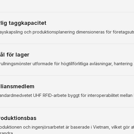
rlig taggkapacitet
layskapsling och produktionsplanering dimensioneras för företagsut
ål för lager
rullningsmönster utformade för högtillförlitliga avläsningar, hanterin
lliansmedlem
andardmedvetet UHF RFID-arbete byggt för interoperabilitet mellan l
roduktionsbas
oduktionen och ingenjörsarbetet är baserade i Vietnam, vilket gör a
randra.