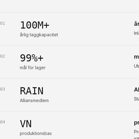
100M+
å
01
In
årlig taggkapacitet
99%+
m
02
Ut
mål för lager
RAIN
A
03
St
Alliansmedlem
VN
p
04
Pr
produktionsbas
va