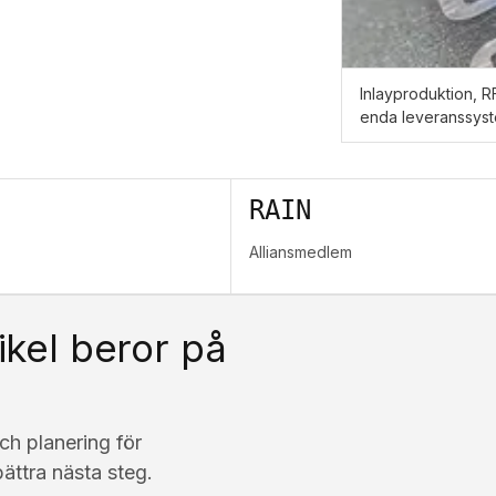
Inlayproduktion, R
enda leveranssyst
RAIN
Alliansmedlem
tikel beror på
ch planering för
rbättra nästa steg.