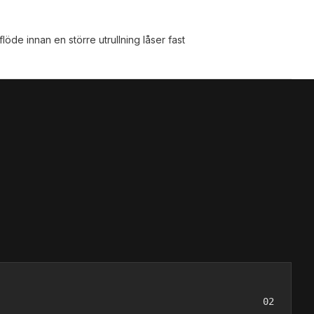
löde innan en större utrullning låser fast
02