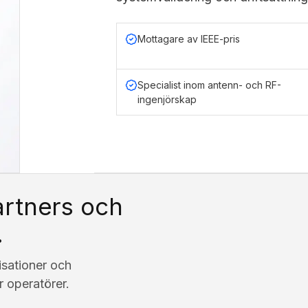
Mottagare av IEEE-pris
Specialist inom antenn- och RF-
ingenjörskap
artners och
.
sationer och
r operatörer.