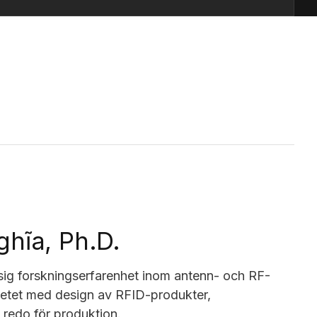
hĩa, Ph.D.
ig forsknings­erfarenhet inom antenn- och RF-
rbetet med design av RFID-produkter,
 redo för produktion.