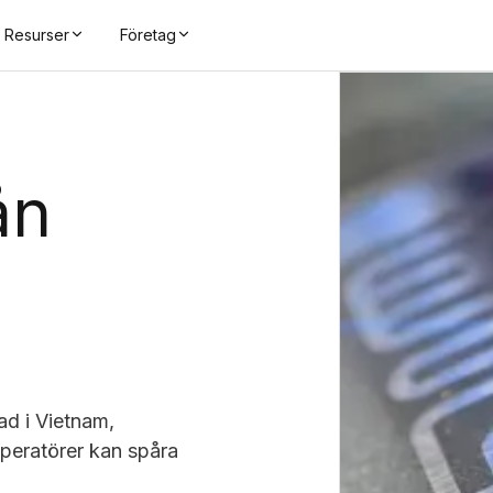
Resurser
Företag
ån
ad i Vietnam,
operatörer kan spåra