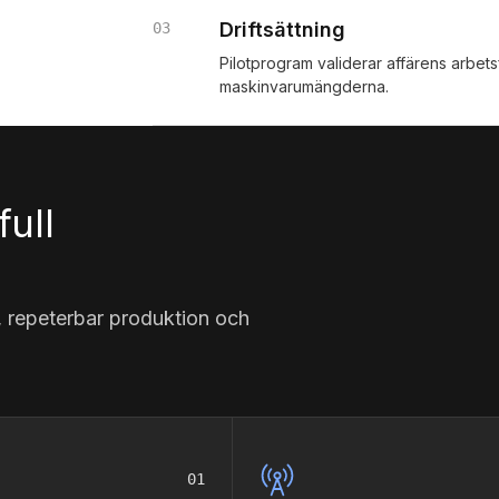
Driftsättning
03
Pilotprogram validerar affärens arbetsf
maskinvarumängderna.
ull
, repeterbar produktion och
01