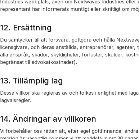
Industries webbplats, även om Nextwaves Industries eller
representant har informerats muntligt eller skriftligt om möj
12. Ersättning
Du samtycker till att försvara, gottgöra och hålla Nextwav
licensgivare, och deras anställda, entreprenörer, agenter,
alla anspråk, skador, skyldigheter, förluster, skulder, kostn
begränsat till advokatkostnader).
13. Tillämplig lag
Dessa villkor ska regleras av och tolkas i enlighet med laga
lagvalsregler.
14. Ändringar av villkoren
Vi förbehåller oss rätten att, efter eget gottfinnande, ändra
revision är väsentlig kommer vi att meddela minst 30 dagar i