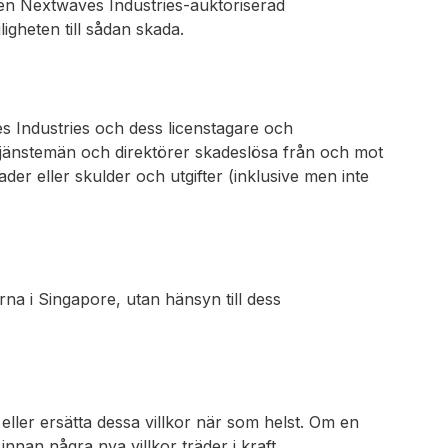
 en Nextwaves Industries-auktoriserad
ligheten till sådan skada.
es Industries och dess licenstagare och
 tjänstemän och direktörer skadeslösa från och mot
ader eller skulder och utgifter (inklusive men inte
rna i Singapore, utan hänsyn till dess
 eller ersätta dessa villkor när som helst. Om en
nnan några nya villkor träder i kraft.