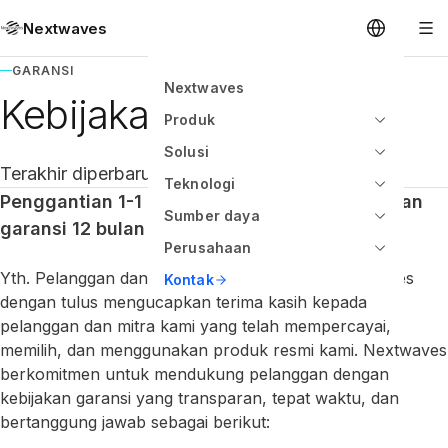
Nextwaves
GARANSI
Nextwaves
Kebijakan Garansi
Produk
Solusi
Terakhir diperbarui: Mei 2026
Teknologi
Penggantian 1-1 untuk cacat dalam 6 bulan dan
Sumber daya
garansi 12 bulan
Perusahaan
Yth. Pelanggan dan Mitra yang Terhormat, Nextwaves
Kontak
dengan tulus mengucapkan terima kasih kepada
pelanggan dan mitra kami yang telah mempercayai,
memilih, dan menggunakan produk resmi kami. Nextwaves
berkomitmen untuk mendukung pelanggan dengan
kebijakan garansi yang transparan, tepat waktu, dan
bertanggung jawab sebagai berikut: