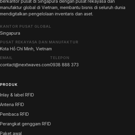
berkantor pusat di Singapura dengan pusat rekayasa dan
manufaktur global di Vietnam, membantu bisnis di seluruh dunia
mendigitalkan pengelolaan inventaris dan aset.
KANTOR PUSAT GLOBAL
Singapura
PUSAT REKAYASA DAN MANUFAKTUR
Kota Hồ Chí Minh, Vietnam
EMAIL
TELEPON
contact@nextwaves.com
0938 888 373
PRODUK
Inlay & label RFID
Antena RFID
Pembaca RFID
Perangkat genggam RFID
Paket awal