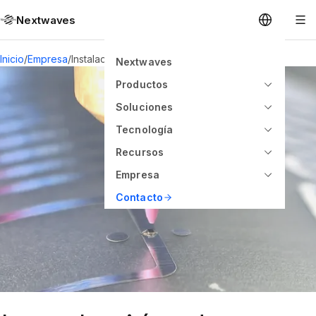
Nextwaves
Inicio
/
Empresa
/
Instalación de Unión de Chip Inlay
Nextwaves
Productos
Soluciones
Tecnología
Recursos
Empresa
Contacto