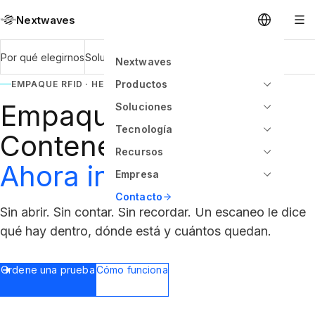
Nextwaves
Por qué elegirnos
Solución
Productos
Hardware
PRO+
Nextwaves
Productos
EMPAQUE RFID · HECHO EN VIETNAM
Empaque.
Soluciones
Tecnología
Recursos
Ahora inteligentes
Empresa
Contacto
Sin abrir. Sin contar. Sin recordar. Un escaneo le dice
qué hay dentro, dónde está y cuántos quedan.
Ordene una prueba
Cómo funciona