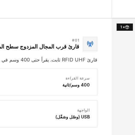
× 1
#
01
قارئ قرب المجال المزدوج سطح ال
قارئ RFID UHF ثابت. يقرأ حتى 400 وسم في الثانية. وصّل وشغّل عبر USB.
سرعة القراءة
400 وسم/ثانية
الواجهة
USB (وصّل وشغّل)