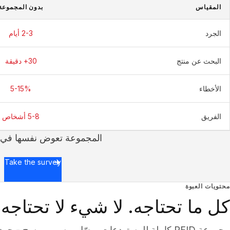
المقياس
بدون المجموعة
الجرد
2-3 أيام
البحث عن منتج
30+ دقيقة
الأخطاء
5-15%
الفريق
5-8 أشخاص
المجموعة تعوض نفسها في 
Take the survey
محتويات العبوة
كل ما تحتاجه. لا شيء لا تحتاجه.
مجموعة RFID كاملة للمستودعات. وصّل، وسم، ومسح - جرد كامل في 15 دقيقة.