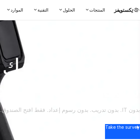
نِكستويفز
المنتجات
الحلول
التقنية
الموارد
جميع مجموعات البدء
مجموعة بدء المستودع
اجرد مستودعك
بالكامل في 15 دقيقة.
بدون IT. بدون تدريب. بدون رسوم إعداد. فقط افتح الصندوق.
Take the survey