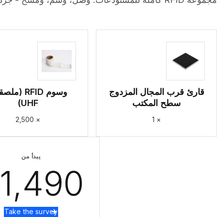
قارئ قرب المجال المزدوج
وسوم RFID (م
سطح المكتب
UHF)
× 2,500
× 1
يبدأ من
1,490
Take the survey