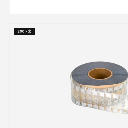
× 200