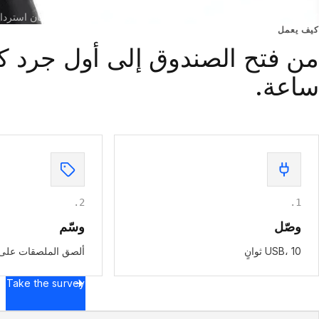
شحن عالمي · دعم الإعداد مشمول · يعمل فورًا من الصندوق
ضمان استرداد الأ
كيف يعمل
من فتح الصندوق إلى أول جرد ك
ساعة.
.
2
.
1
وصّل
وسّم
USB، 10 ثوانٍ
ألصق الملصقات على 
Take the survey