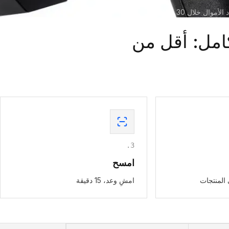
موال خلال 30 يومًا
امل: أقل من
.
3
امسح
المنتجات
امشِ وعد، 15 دقيقة