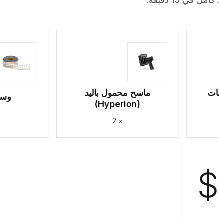
لصقات
ماسح محمول باليد
وسو
(Hyperion)
× 2
$