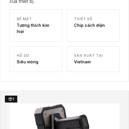
của thiết bị.
BỀ MẶT
THIẾT KẾ
Tương thích kim
Chip cách điện
loại
HỒ SƠ
SẢN XUẤT TẠI
Siêu mỏng
Vietnam
1