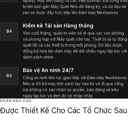
laptop, máy tính bảng và các thiết bị khác. Đặt từng thiết
bị lên bàn gần Máy Quét Nhỏ để đăng ký, và dữ liệu tài
sản sẽ được đẩy trực tiếp lên Đám mây Nextwaves.
Kiểm kê Tài sản Hàng tháng
04
Vào cuối tháng, quản trị viên sẽ đi qua các văn phòng
và phòng họp với Máy quét cầm tay. Thiết bị sẽ tự động
quét tất cả các thiết bị trong mỗi phòng. Dữ liệu được
đồng bộ hóa lên đám mây để đối chiếu ngay lập tức với
danh sách chính.
Bảo vệ An ninh 24/7
05
Cổng an ninh liên tục giao tiếp với Đám mây Nextwaves.
Nếu ai đó bỏ máy tính xách tay vào túi và đi qua cổng
mà không có xác nhận ủy quyền, báo động sẽ kêu
ngay lập tức và đèn đỏ sẽ nhấp nháy.
HOÀN HẢO CHO
Được Thiết Kế Cho Các Tổ Chức Sau