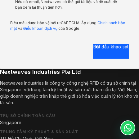
Nếu có email, Nextwaves có thể gửi tài liệu và đề xuất để
bạn xem lại thuận tiện hơn.
Biểu mẫu được bảo vệ bởi reCAPTCHA. Áp dụng
Chính sách bảo
mật
và
Điều khoản dịch vụ
của Google.
Bắt đầu khảo sát
Nextwaves Industries Pte Ltd
Nextwaves Industries là công ty công nghệ RFID có trụ sở chính tại
Singapore, với trung tâm kỹ thuật và sản xuất toàn cầu tại Việt Nam,
giúp doanh nghiệp trên khắp thế giới số hóa việc quản lý tồn kho và
tài sản.
TRỤ SỞ CHÍNH TOÀN CẦU
Singapore
TRUNG TÂM KỸ THUẬT & SẢN XUẤT
TP. Hồ Chí Minh, Việt Nam