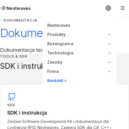
Nextwaves
DOKUMENTACJA
Nextwaves
Dokumentacja
Produkty
Rozwiązania
Dokumentacja techniczna i przewodniki.
Technologia
TOOLS & SDK
Zasoby
SDK i instrukcja
Firma
Kontakt
SDK
SDK i instrukcja
Zestaw Software Development Kit i dokumentacja dla
czytników RFID Nextwaves. Zawiera SDK dla C#, C++ i