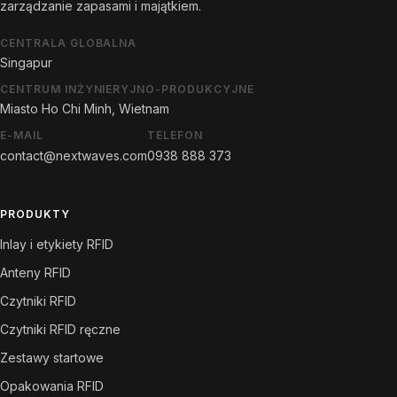
zarządzanie zapasami i majątkiem.
CENTRALA GLOBALNA
Singapur
CENTRUM INŻYNIERYJNO-PRODUKCYJNE
Miasto Ho Chi Minh, Wietnam
E-MAIL
TELEFON
contact@nextwaves.com
0938 888 373
PRODUKTY
Inlay i etykiety RFID
Anteny RFID
Czytniki RFID
Czytniki RFID ręczne
Zestawy startowe
Opakowania RFID