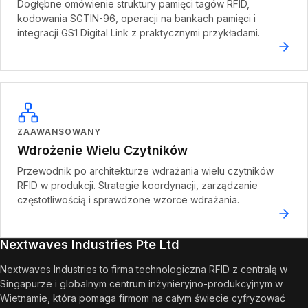
Dogłębne omówienie struktury pamięci tagów RFID,
kodowania SGTIN-96, operacji na bankach pamięci i
integracji GS1 Digital Link z praktycznymi przykładami.
ZAAWANSOWANY
Wdrożenie Wielu Czytników
Przewodnik po architekturze wdrażania wielu czytników
RFID w produkcji. Strategie koordynacji, zarządzanie
częstotliwością i sprawdzone wzorce wdrażania.
Nextwaves Industries Pte Ltd
Nextwaves Industries to firma technologiczna RFID z centralą w
Singapurze i globalnym centrum inżynieryjno-produkcyjnym w
Wietnamie, która pomaga firmom na całym świecie cyfryzować