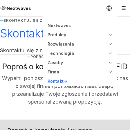
Nextwaves
SKONTAKTUJ SIĘ Z NAMI
Nextwaves
Skontaktuj się z nami
Produkty
Rozwiązania
Skontaktuj się z naszym zespołem.
Technologia
POPROŚ O KONSULTACJĘ / WYCENĘ
Zasoby
Poproś o konsultację / wycenę RFID
Firma
Wypełnij poniższy formularz, aby poinformować nas
Kontakt
o swojej firmie i potrzebach. Nasz zespół
przeanalizuje Twoje zgłoszenie i przedstawi
spersonalizowaną propozycję.