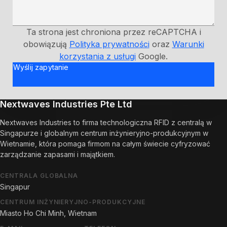
Ta strona jest chroniona przez reCAPTCHA i
obowiązują
Polityka prywatności
oraz
Warunki
korzystania z usługi
Google.
Wyślij zapytanie
Nextwaves Industries Pte Ltd
Nextwaves Industries to firma technologiczna RFID z centralą w
Singapurze i globalnym centrum inżynieryjno-produkcyjnym w
Wietnamie, która pomaga firmom na całym świecie cyfryzować
zarządzanie zapasami i majątkiem.
CENTRALA GLOBALNA
Singapur
CENTRUM INŻYNIERYJNO-PRODUKCYJNE
Miasto Ho Chi Minh, Wietnam