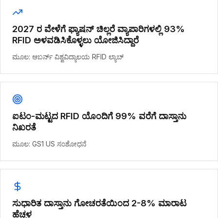
2027 ರ ವೇಳೆಗೆ ಫ್ಯಾಷನ್ ಚಿಲ್ಲರೆ ವ್ಯಾಪಾರಿಗಳಲ್ಲಿ 93%
RFID ಅಳವಡಿಸಿಕೊಳ್ಳಲು ಯೋಜಿಸಿದ್ದಾರೆ
ಮೂಲ: ಆಬರ್ನ್ ವಿಶ್ವವಿದ್ಯಾಲಯ RFID ಲ್ಯಾಬ್
ಐಟಂ-ಮಟ್ಟದ RFID ಯೊಂದಿಗೆ 99% ವರೆಗೆ ದಾಸ್ತಾನು
ನಿಖರತೆ
ಮೂಲ: GS1 US ಸಂಶೋಧನೆ
ಸುಧಾರಿತ ದಾಸ್ತಾನು ಗೋಚರತೆಯಿಂದ 2-8% ಮಾರಾಟ
ಹೆಚ್ಚಳ