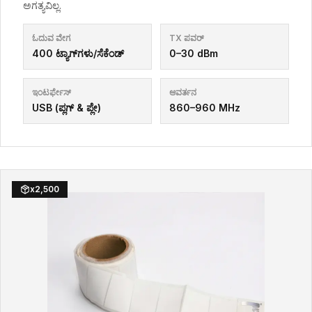
ಅಗತ್ಯವಿಲ್ಲ.
ಓದುವ ವೇಗ
TX ಪವರ್
400 ಟ್ಯಾಗ್‌ಗಳು/ಸೆಕೆಂಡ್
0–30 dBm
ಇಂಟರ್ಫೇಸ್
ಆವರ್ತನ
USB (ಪ್ಲಗ್ & ಪ್ಲೇ)
860–960 MHz
x
2,500