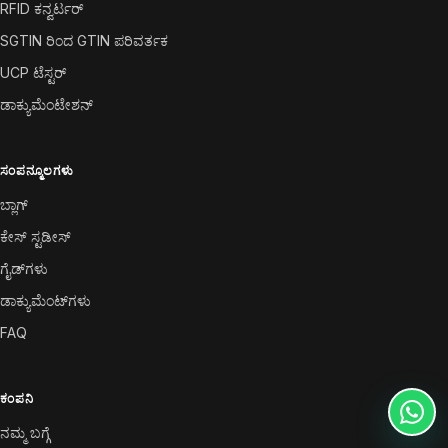
RFID ಕನ್ವರ್ಟರ್
SGTIN ರಿಂದ GTIN ಪರಿವರ್ತಕ
UCP ಟೆಸ್ಟರ್
ಡಾಕ್ಯುಮೆಂಟೇಶನ್
ಸಂಪನ್ಮೂಲಗಳು
ಬ್ಲಾಗ್
ಕೇಸ್ ಸ್ಟಡೀಸ್
ಗೈಡ್‌ಗಳು
ಡಾಕ್ಯುಮೆಂಟ್‌ಗಳು
FAQ
ಕಂಪನಿ
ನಮ್ಮ ಬಗ್ಗೆ