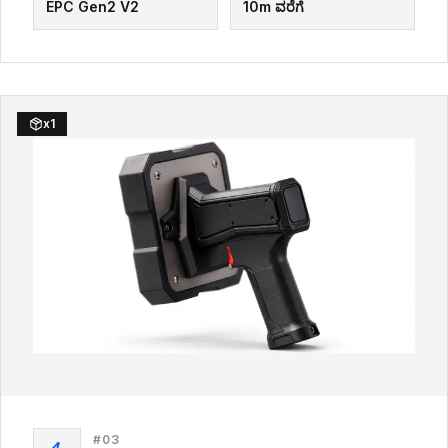
EPC Gen2 V2
10m ವರೆಗೆ
x
1
#
03