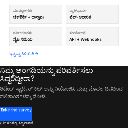
ಮಾಡ್ಯೂಲ್‌ಗಳು
ಪ್ಲಾಟ್‌ಫಾರ್ಮ್
ಚೆಕ್‌ಔಟ್ + ದಾಸ್ತಾನು
ವೆಬ್-ಆಧಾರಿತ
ನವೀಕರಣಗಳು
ಸಂಯೋಜನೆ
ನೈಜ ಸಮಯ
API + Webhooks
ಇನ್ನಷ್ಟು ತಿಳಿಯಿರಿ
ನಿಮ್ಮ ಅಂಗಡಿಯನ್ನು ಪರಿವರ್ತಿಸಲು
ಸಿದ್ಧರಿದ್ದೀರಾ?
ರಿಟೇಲ್ ಸ್ಟಾರ್ಟರ್ ಕಿಟ್ ಅನ್ನು ನಿಯೋಜಿಸಿ ಮತ್ತು ಮೊದಲ ದಿನದಿಂದ
ಫಲಿತಾಂಶಗಳನ್ನು ನೋಡಿ.
Take the survey
ನಿಮಿಷಗಳಲ್ಲಿ ಸಿದ್ಧವಾಗಿದೆ