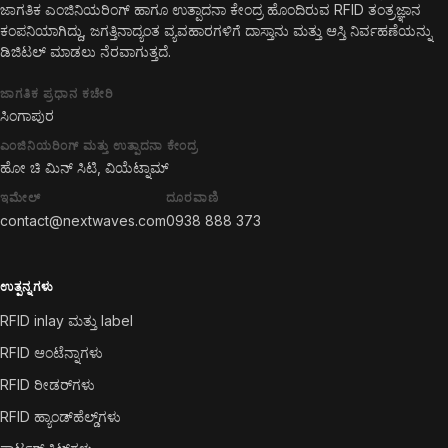
ಜಾಗತಿಕ ಎಂಜಿನಿಯರಿಂಗ್ ಹಾಗೂ ಉತ್ಪಾದನಾ ಕೇಂದ್ರ ಹೊಂದಿರುವ RFID ತಂತ್ರಜ್ಞಾನ
ಕಂಪನಿಯಾಗಿದ್ದು, ಜಗತ್ತಿನಾದ್ಯಂತ ವ್ಯವಹಾರಗಳಿಗೆ ದಾಸ್ತಾನು ಮತ್ತು ಆಸ್ತಿ ನಿರ್ವಹಣೆಯನ್ನು
ಡಿಜಿಟಲ್ ಮಾಡಲು ನೆರವಾಗುತ್ತದೆ.
ಜಾಗತಿಕ ಪ್ರಧಾನ ಕಚೇರಿ
ಸಿಂಗಾಪುರ
ಎಂಜಿನಿಯರಿಂಗ್ ಮತ್ತು ಉತ್ಪಾದನಾ ಕೇಂದ್ರ
ಹೋ ಚಿ ಮಿನ್ ಸಿಟಿ, ವಿಯೆಟ್ನಾಮ್
ಇಮೇಲ್
ದೂರವಾಣಿ
contact@nextwaves.com
0938 888 373
ಉತ್ಪನ್ನಗಳು
RFID inlay ಮತ್ತು label
RFID ಆಂಟೆನ್ನಾಗಳು
RFID ರೀಡರ್‌ಗಳು
RFID ಹ್ಯಾಂಡ್‌ಹೆಲ್ಡ್‌ಗಳು