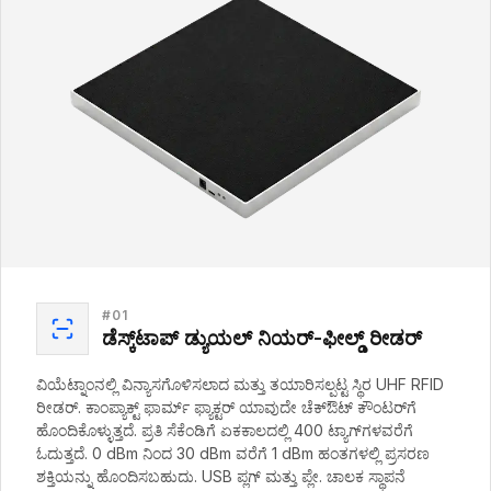
#
01
ಡೆಸ್ಕ್‌ಟಾಪ್ ಡ್ಯುಯಲ್ ನಿಯರ್-ಫೀಲ್ಡ್ ರೀಡರ್
ವಿಯೆಟ್ನಾಂನಲ್ಲಿ ವಿನ್ಯಾಸಗೊಳಿಸಲಾದ ಮತ್ತು ತಯಾರಿಸಲ್ಪಟ್ಟ ಸ್ಥಿರ UHF RFID
ರೀಡರ್. ಕಾಂಪ್ಯಾಕ್ಟ್ ಫಾರ್ಮ್ ಫ್ಯಾಕ್ಟರ್ ಯಾವುದೇ ಚೆಕ್‌ಔಟ್ ಕೌಂಟರ್‌ಗೆ
ಹೊಂದಿಕೊಳ್ಳುತ್ತದೆ. ಪ್ರತಿ ಸೆಕೆಂಡಿಗೆ ಏಕಕಾಲದಲ್ಲಿ 400 ಟ್ಯಾಗ್‌ಗಳವರೆಗೆ
ಓದುತ್ತದೆ. 0 dBm ನಿಂದ 30 dBm ವರೆಗೆ 1 dBm ಹಂತಗಳಲ್ಲಿ ಪ್ರಸರಣ
ಶಕ್ತಿಯನ್ನು ಹೊಂದಿಸಬಹುದು. USB ಪ್ಲಗ್ ಮತ್ತು ಪ್ಲೇ. ಚಾಲಕ ಸ್ಥಾಪನೆ