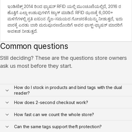
ಇಂಡಿಟೆಕ್ಸ್ 2014 ರಿಂದ ಫ್ಯಾಷನ್ RFID ಯಲ್ಲಿ ಮುಂಚೂಣಿಯಲ್ಲಿದೆ, 2016 ರ
ಹೊತ್ತಿಗೆ ಎಲ್ಲಾ ಉಡುಪುಗಳಿಗೆ ಟ್ಯಾಗ್ ಮಾಡಿದೆ. RFID ಝರಾಕ್ಕೆ 6,000+
ಮಳಿಗೆಗಳಲ್ಲಿ ಪ್ರತಿ ಐಟಂನ ನೈಜ-ಸಮಯದ ಗೋಚರತೆಯನ್ನು ನೀಡುತ್ತದೆ, ಇದು
ವಾರಕ್ಕೆ ಎರಡು ಬಾರಿ ಮರುಪೂರಣದೊಂದಿಗೆ ಅವರ ಫಾಸ್ಟ್-ಫ್ಯಾಷನ್ ಮಾದರಿಗೆ
ಅವಕಾಶ ನೀಡುತ್ತದೆ.
Common questions
Still deciding? These are the questions store owners
ask us most before they start.
How do I stock in products and bind tags with the dual
reader?
How does 2-second checkout work?
How fast can we count the whole store?
Can the same tags support theft protection?