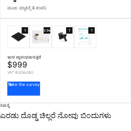
ಮೂಲ: ಮ್ಯಾಕಿನ್ಸೆ & ಕಂಪನಿ
1
2.5k
1
1
ಇಂದ ಪ್ರಾರಂಭವಾಗುತ್ತಿದೆ
$999
VAT ಹೊರತುಪಡಿಸಿ
Take the survey
ಸಮಸ್ಯೆ
ಎರಡು ದೊಡ್ಡ ಚಿಲ್ಲರೆ ನೋವು ಬಿಂದುಗಳು