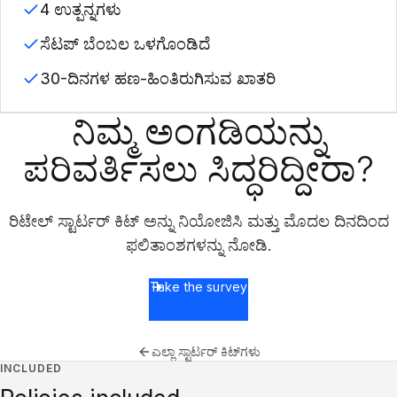
4 ಉತ್ಪನ್ನಗಳು
ಸೆಟಪ್ ಬೆಂಬಲ ಒಳಗೊಂಡಿದೆ
30-ದಿನಗಳ ಹಣ-ಹಿಂತಿರುಗಿಸುವ ಖಾತರಿ
ನಿಮ್ಮ ಅಂಗಡಿಯನ್ನು
ಪರಿವರ್ತಿಸಲು ಸಿದ್ಧರಿದ್ದೀರಾ?
ರಿಟೇಲ್ ಸ್ಟಾರ್ಟರ್ ಕಿಟ್ ಅನ್ನು ನಿಯೋಜಿಸಿ ಮತ್ತು ಮೊದಲ ದಿನದಿಂದ
ಫಲಿತಾಂಶಗಳನ್ನು ನೋಡಿ.
Take the survey
ಎಲ್ಲಾ ಸ್ಟಾರ್ಟರ್ ಕಿಟ್‌ಗಳು
INCLUDED