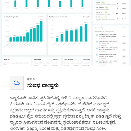
#
04
ಸುಲಭ ದಾಸ್ತಾನು
ಶಾಶ್ವತವಾಗಿ ಉಚಿತ, ಪ್ರತಿ ಕಿಟ್‌ನಲ್ಲಿ ಸೇರಿದೆ. ಎಲ್ಲಾ ಸಾಧನಗಳೊಂದಿಗೆ
ನೇರವಾಗಿ ಸಂಪರ್ಕಿಸುವ ಕ್ಲೌಡ್ ಪ್ಲಾಟ್‌ಫಾರ್ಮ್. ಚೆಕ್‌ಔಟ್ ಮಾಡ್ಯೂಲ್
ತಕ್ಷಣವೇ ಬ್ಯಾಚ್ ಪಾವತಿಗಳನ್ನು ಪ್ರಕ್ರಿಯೆಗೊಳಿಸುತ್ತದೆ, ಆದರೆ ದಾಸ್ತಾನು
ಮಾಡ್ಯೂಲ್ ನೈಜ ಸಮಯದಲ್ಲಿ ಸ್ಟಾಕ್ ಪ್ರಮಾಣವನ್ನು ಟ್ರ್ಯಾಕ್ ಮಾಡುತ್ತದೆ ಮತ್ತು
ಸ್ಕ್ಯಾನರ್ ಸ್ವೀಪ್‌ಗಳಿಂದ ಡೇಟಾವನ್ನು ಸ್ವಯಂಚಾಲಿತವಾಗಿ ನವೀಕರಿಸುತ್ತದೆ.
KiotViet, Sapo, Excel ಮತ್ತು ಇತರವುಗಳಿಂದ ಸುಲಭ ಸಿಂಕ್.