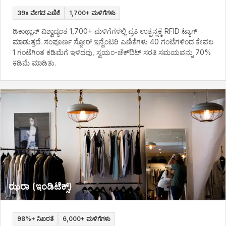
39x ವೇಗದ ಎಣಿಕೆ
1,700+ ಮಳಿಗೆಗಳು
ಡಿಕಾಥ್ಲಾನ್ ವಿಶ್ವಾದ್ಯಂತ 1,700+ ಮಳಿಗೆಗಳಲ್ಲಿ ಪ್ರತಿ ಉತ್ಪನ್ನಕ್ಕೆ RFID ಟ್ಯಾಗ್
ಮಾಡುತ್ತದೆ. ಸಂಪೂರ್ಣ ಸ್ಟೋರ್ ಇನ್ವೆಂಟರಿ ಎಣಿಕೆಗಳು 40 ಗಂಟೆಗಳಿಂದ ಕೇವಲ
1 ಗಂಟೆಗಿಂತ ಕಡಿಮೆಗೆ ಇಳಿದವು, ಸ್ವಯಂ-ಚೆಕ್ಔಟ್ ಸರತಿ ಸಮಯವನ್ನು 70%
ಕಡಿಮೆ ಮಾಡಿತು.
ಝರಾ (ಇಂಡಿಟೆಕ್ಸ್)
98%+ ನಿಖರತೆ
6,000+ ಮಳಿಗೆಗಳು