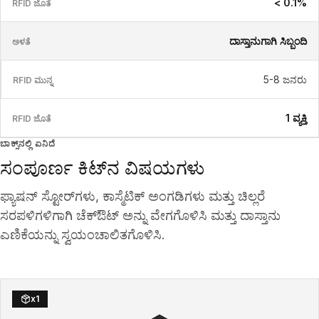
< 0.1%
ದಾಸ್ತಾನುಗಾಗಿ ಸಿಬ್ಬಂದಿ
5-8 ಜನರು
1 ವ್ಯಕ್ತಿ
ಬಾಕ್ಸ್‌ನಲ್ಲಿ ಏನಿದೆ
ಸಂಪೂರ್ಣ ಕಿಟ್‌ನ ವಿಷಯಗಳು
ಫ್ಯಾಷನ್ ಸ್ಟೋರ್‌ಗಳು, ಕಾಸ್ಮೆಟಿಕ್ ಅಂಗಡಿಗಳು ಮತ್ತು ಚಿಲ್ಲರೆ
ಸರಪಳಿಗಳಿಗಾಗಿ ಚೆಕ್‌ಔಟ್ ಅನ್ನು ವೇಗಗೊಳಿಸಿ ಮತ್ತು ದಾಸ್ತಾನು
ಎಣಿಕೆಯನ್ನು ಸ್ವಯಂಚಾಲಿತಗೊಳಿಸಿ.
x
1