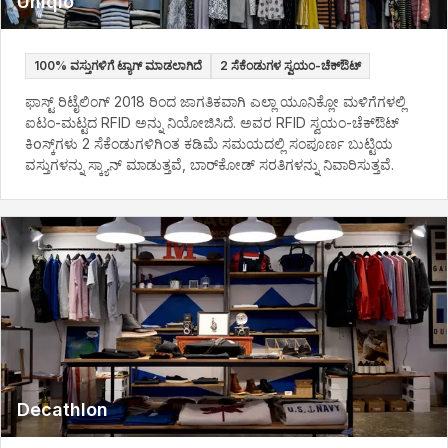
Uniqlo
100% ವಸ್ತುಗಳಿಗೆ ಟ್ಯಾಗ್ ಮಾಡಲಾಗಿದೆ
2 ಸೆಕೆಂಡುಗಳ ಸ್ವಯಂ-ಚೆಕ್ಔಟ್
ಫಾಸ್ಟ್ ರಿಟೈಲಿಂಗ್ 2018 ರಿಂದ ಜಾಗತಿಕವಾಗಿ ಎಲ್ಲಾ ಯೂನಿಕ್ಲೋ ಮಳಿಗೆಗಳಲ್ಲಿ
ಐಟಂ-ಮಟ್ಟದ RFID ಅನ್ನು ನಿಯೋಜಿಸಿದೆ. ಅವರ RFID ಸ್ವಯಂ-ಚೆಕ್ಔಟ್
ಕಿоಸ್ಕ್‌ಗಳು 2 ಸೆಕೆಂಡುಗಳಿಗಿಂತ ಕಡಿಮೆ ಸಮಯದಲ್ಲಿ ಸಂಪೂರ್ಣ ಬುಟ್ಟಿಯ
ವಸ್ತುಗಳನ್ನು ಸ್ಕ್ಯಾನ್ ಮಾಡುತ್ತವೆ, ಬಾರ್‌ಕೋಡ್ ಸರತಿಗಳನ್ನು ನಿವಾರಿಸುತ್ತವೆ.
Decathlon