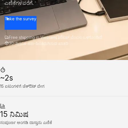
ಎಣಿಕೆಗಳವರೆಗೆ.
Take the survey
Free shipping in Vietnam
ಸೆಟಪ್ ಬೆಂಬಲ ಒಳಗೊಂಡಿದೆ
30-ದಿನಗಳ ಹಣ-ಹಿಂತಿರುಗಿಸುವ ಖಾತರಿ
~2s
15 ಐಟಂಗಳಿಗೆ ಚೆಕ್‌ಔಟ್ ವೇಗ
15 ನಿಮಿಷ
ಸಂಪೂರ್ಣ ಅಂಗಡಿ ದಾಸ್ತಾನು ಎಣಿಕೆ