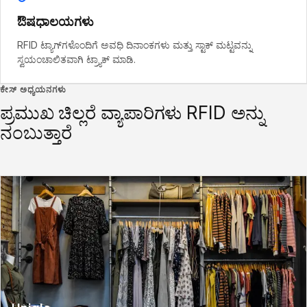
ಔಷಧಾಲಯಗಳು
RFID ಟ್ಯಾಗ್‌ಗಳೊಂದಿಗೆ ಅವಧಿ ದಿನಾಂಕಗಳು ಮತ್ತು ಸ್ಟಾಕ್ ಮಟ್ಟವನ್ನು
ಸ್ವಯಂಚಾಲಿತವಾಗಿ ಟ್ರ್ಯಾಕ್ ಮಾಡಿ.
ಕೇಸ್ ಅಧ್ಯಯನಗಳು
ಪ್ರಮುಖ ಚಿಲ್ಲರೆ ವ್ಯಾಪಾರಿಗಳು RFID ಅನ್ನು
ನಂಬುತ್ತಾರೆ