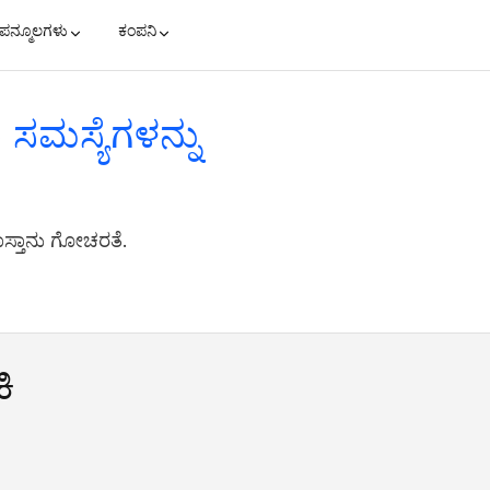
ಪನ್ಮೂಲಗಳು
ಕಂಪನಿ
ಸಮಸ್ಯೆಗಳನ್ನು
ದಾಸ್ತಾನು ಗೋಚರತೆ.
ಿ