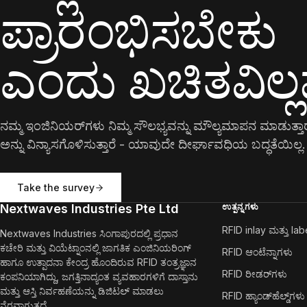
ಪ್ರಾರಂಭಿಸಬೇಕು
ಎಂದು ಖಚಿತವಿಲ್
ನಮ್ಮ ಇಂಜಿನಿಯರ್‌ಗಳು ನಿಮ್ಮ ಸೌಲಭ್ಯವನ್ನು ಮೌಲ್ಯಮಾಪನ ಮಾಡುತ್ತಾರೆ
ಅನ್ನು ವಿನ್ಯಾಸಗೊಳಿಸುತ್ತಾರೆ - ಯಾವುದೇ ದೀರ್ಘಾವಧಿಯ ಬದ್ಧತೆಯಿಲ್ಲ.
Take the survey
Nextwaves Industries Pte Ltd
ಉತ್ಪನ್ನಗಳು
RFID inlay ಮತ್ತು lab
Nextwaves Industries ಸಿಂಗಾಪುರದಲ್ಲಿ ಪ್ರಧಾನ
ಕಚೇರಿ ಮತ್ತು ವಿಯೆಟ್ನಾಂನಲ್ಲಿ ಜಾಗತಿಕ ಎಂಜಿನಿಯರಿಂಗ್
RFID ಆಂಟೆನ್ನಾಗಳು
ಹಾಗೂ ಉತ್ಪಾದನಾ ಕೇಂದ್ರ ಹೊಂದಿರುವ RFID ತಂತ್ರಜ್ಞಾನ
RFID ರೀಡರ್‌ಗಳು
ಕಂಪನಿಯಾಗಿದ್ದು, ಜಗತ್ತಿನಾದ್ಯಂತ ವ್ಯವಹಾರಗಳಿಗೆ ದಾಸ್ತಾನು
ಮತ್ತು ಆಸ್ತಿ ನಿರ್ವಹಣೆಯನ್ನು ಡಿಜಿಟಲ್ ಮಾಡಲು
RFID ಹ್ಯಾಂಡ್‌ಹೆಲ್ಡ್‌ಗಳು
ನೆರವಾಗುತ್ತದೆ.