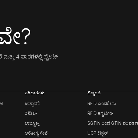
ಲವೇ?
 ಮತ್ತು 4 ವಾರಗಳಲ್ಲಿ ಪೈಲಟ್
ಪರಿಹಾರಗಳು
ಟೆಕ್ನಾಲಜಿ
el
ಉತ್ಪಾದನೆ
RFID ಎಂದರೇನು
ರಿಟೇಲ್
RFID ಕನ್ವರ್ಟರ್
ಲಾಜಿಸ್ಟಿಕ್ಸ್
SGTIN ರಿಂದ GTIN ಪರಿವರ್ತ
ಆರೋಗ್ಯ ಸೇವೆ
UCP ಟೆಸ್ಟರ್