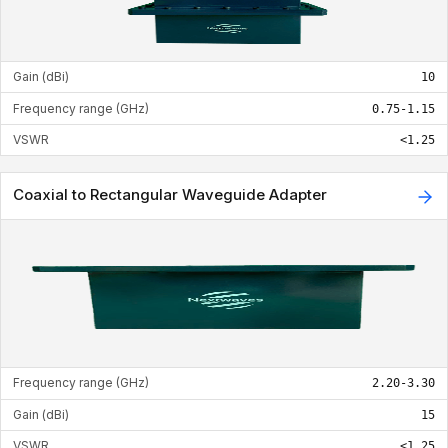
Gain (dBi)
10
Frequency range (GHz)
0.75-1.15
VSWR
<1.25
Coaxial to Rectangular Waveguide Adapter
Frequency range (GHz)
2.20-3.30
Gain (dBi)
15
VSWR
<1.25