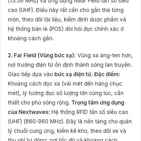
(13.56 MHz) và ứng dụng Near Field tần số siêu
cao (UHF). Điều này rất cần cho gắn thẻ từng
món, theo dõi tài liệu, kiểm định dược phẩm và
hệ thống bán lẻ (POS) đòi hỏi đọc chính xác ở
khoảng cách gần.
2. Far Field (Vùng bức xạ):
Vùng xa ăng-ten hơn,
nơi trường điện từ ổn định thành sóng lan truyền.
Giao tiếp dựa vào
bức xạ điện từ
.
Đặc điểm:
Khoảng cách đọc xa (vài mét đến hàng chục
mét), lý tưởng đọc số lượng lớn cùng lúc, cần
thiết cho phủ sóng rộng.
Trọng tâm ứng dụng
của Nextwaves:
Hệ thống RFID tần số siêu cao
(UHF) (860-960 MHz). Đây là nền tảng cho quản
lý chuỗi cung ứng, kiểm kê kho, theo dõi xe và
thu phí tự động, nơi tốc độ và khoảng cách