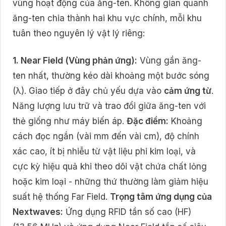
vùng hoạt động của ăng-ten. Không gian quanh
ăng-ten chia thành hai khu vực chính, mỗi khu
tuân theo nguyên lý vật lý riêng:
1. Near Field (Vùng phản ứng):
Vùng gần ăng-
ten nhất, thường kéo dài khoảng một bước sóng
(λ). Giao tiếp ở đây chủ yếu dựa vào
cảm ứng từ
.
Năng lượng lưu trữ và trao đổi giữa ăng-ten với
thẻ giống như máy biến áp.
Đặc điểm:
Khoảng
cách đọc ngắn (vài mm đến vài cm), độ chính
xác cao, ít bị nhiễu từ vật liệu phi kim loại, và
cực kỳ hiệu quả khi theo dõi vật chứa chất lỏng
hoặc kim loại - những thứ thường làm giảm hiệu
suất hệ thống Far Field.
Trọng tâm ứng dụng của
Nextwaves:
Ứng dụng RFID tần số cao (HF)