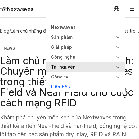
Nextwaves
Nextwaves
Blog
/
Làm chủ những điều vô hình: Chuyên môn của Nextwaves trong thiết kế ăng-ten Far Field và Near Field cho cuộc cách mạng RFID
Sản phẩm
Giải pháp
NEWS
Công nghệ
Làm chủ những điều vô hình:
Tài nguyên
Chuyên môn của Nextwaves
Công ty
trong thiết kế ăng-ten Far
Liên hệ
Field và Near Field cho cuộc
cách mạng RFID
Khám phá chuyên môn kép của Nextwaves trong
thiết kế anten Near-Field và Far-Field, công nghệ cốt
lõi tạo nên các sản phẩm dry inlay, RFID và RAIN