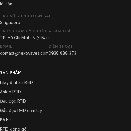
tài sản.
TRỤ SỞ CHÍNH TOÀN CẦU
Singapore
TRUNG TÂM KỸ THUẬT & SẢN XUẤT
TP. Hồ Chí Minh, Việt Nam
EMAIL
ĐIỆN THOẠI
contact@nextwaves.com
0938 888 373
SẢN PHẨM
Inlay & nhãn RFID
Anten RFID
Đầu đọc RFID
Đầu đọc RFID cầm tay
Bộ Kit
RFID đóng gói