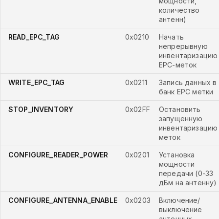
мощности,
количество
антенн)
READ_EPC_TAG
0x0210
Начать
непрерывную
инвентаризацию
EPC-меток
WRITE_EPC_TAG
0x0211
Запись данных в
банк EPC метки
STOP_INVENTORY
0x02FF
Остановить
запущенную
инвентаризацию
меток
CONFIGURE_READER_POWER
0x0201
Установка
мощности
передачи (0-33
дБм на антенну)
CONFIGURE_ANTENNA_ENABLE
0x0203
Включение/
выключение
антенных