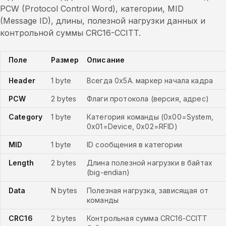
PCW (Protocol Control Word), категории, MID
(Message ID), длины, полезной нагрузки данных и
контрольной суммы CRC16-CCITT.
Поле
Размер
Описание
Header
1 byte
Всегда 0x5A. маркер начала кадра
PCW
2 bytes
Флаги протокола (версия, адрес)
Category
1 byte
Категория команды (0x00=System,
0x01=Device, 0x02=RFID)
MID
1 byte
ID сообщения в категории
Length
2 bytes
Длина полезной нагрузки в байтах
(big-endian)
Data
N bytes
Полезная нагрузка, зависящая от
команды
CRC16
2 bytes
Контрольная сумма CRC16-CCITT