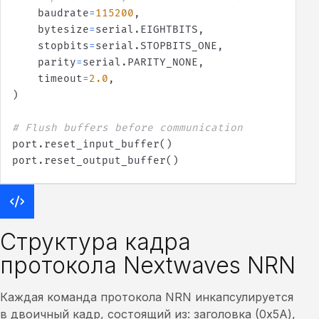
    baudrate
=
115200
,
    bytesize
=
serial
.
EIGHTBITS
,
    stopbits
=
serial
.
STOPBITS_ONE
,
    parity
=
serial
.
PARITY_NONE
,
    timeout
=
2.0
,
)
# Flush buffers before communication
port
.
reset_input_buffer
(
)
port
.
reset_output_buffer
(
)
Структура кадра
протокола Nextwaves NRN
Каждая команда протокола NRN инкапсулируется
в двоичный кадр, состоящий из: заголовка (0x5A),