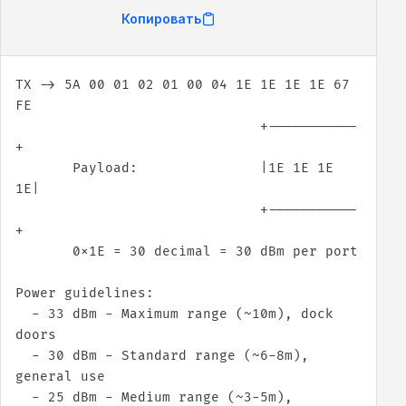
Копировать
TX -> 5A 00 01 02 01 00 04 1E 1E 1E 1E 67 
                              +-----------
       Payload:               |1E 1E 1E 
                              +-----------
  - 33 dBm - Maximum range (~10m), dock 
  - 30 dBm - Standard range (~6-8m), 
  - 25 dBm - Medium range (~3-5m), 