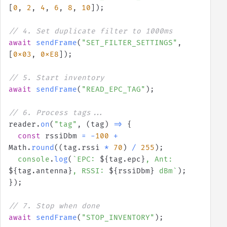
[
0
,
2
,
4
,
6
,
8
,
10
]
)
;
// 4. Set duplicate filter to 1000ms
await
sendFrame
(
"SET_FILTER_SETTINGS"
,
[
0x03
,
0xE8
]
)
;
// 5. Start inventory
await
sendFrame
(
"READ_EPC_TAG"
)
;
// 6. Process tags...
reader
.
on
(
"tag"
,
(
tag
)
=>
{
const
 rssiDbm 
=
-
100
+
Math
.
round
(
(
tag
.
rssi 
*
70
)
/
255
)
;
console
.
log
(
`
EPC: 
${
tag
.
epc
}
, Ant: 
${
tag
.
antenna
}
, RSSI: 
${
rssiDbm
}
 dBm
`
)
;
}
)
;
// 7. Stop when done
await
sendFrame
(
"STOP_INVENTORY"
)
;