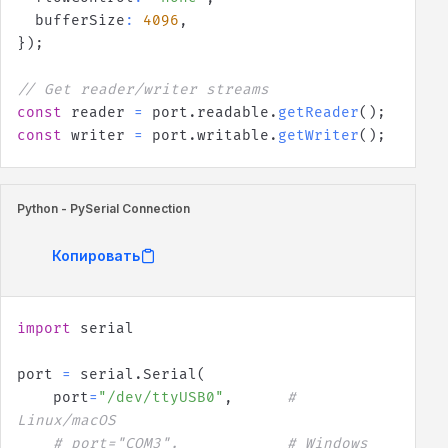
  bufferSize
:
4096
,
}
)
;
// Get reader/writer streams
const
 reader 
=
 port
.
readable
.
getReader
(
)
;
const
 writer 
=
 port
.
writable
.
getWriter
(
)
;
Python - PySerial Connection
Копировать
import
port 
=
 serial
.
Serial
(
    port
=
"/dev/ttyUSB0"
,
# 
Linux/macOS
# port="COM3",            # Windows