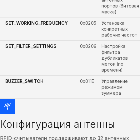
портов (битовая
маска)
SET_WORKING_FREQUENCY
0x0205
Установка
конкретных
рабочих частот
SET_FILTER_SETTINGS
0x0209
Настройка
фильтра
дубликатов
меток (по
времени)
BUZZER_SWITCH
0x011E
Управление
режимом
зуммера
Конфигурация антенны
RFID-считыватели поддерживают до 32 антенных