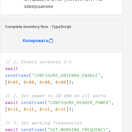
завершении
Complete inventory flow - TypeScript
Копировать
// 1. Enable antennas 1-4
await
sendFrame
(
"CONFIGURE_ANTENNA_ENABLE"
,
[
0x0F
,
0x00
,
0x00
,
0x00
]
)
;
// 2. Set power to 30 dBm on all ports
await
sendFrame
(
"CONFIGURE_READER_POWER"
,
[
0x1E
,
0x1E
,
0x1E
,
0x1E
]
)
;
// 3. Set working frequencies
await
sendFrame
(
"SET_WORKING_FREQUENCY"
,