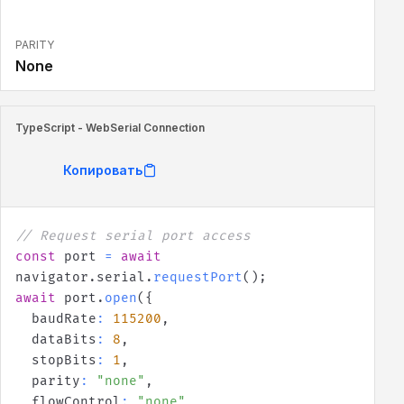
PARITY
None
TypeScript - WebSerial Connection
Копировать
// Request serial port access
const
 port 
=
await
navigator
.
serial
.
requestPort
(
)
;
await
 port
.
open
(
{
  baudRate
:
115200
,
  dataBits
:
8
,
  stopBits
:
1
,
  parity
:
"none"
,
  flowControl
:
"none"
,