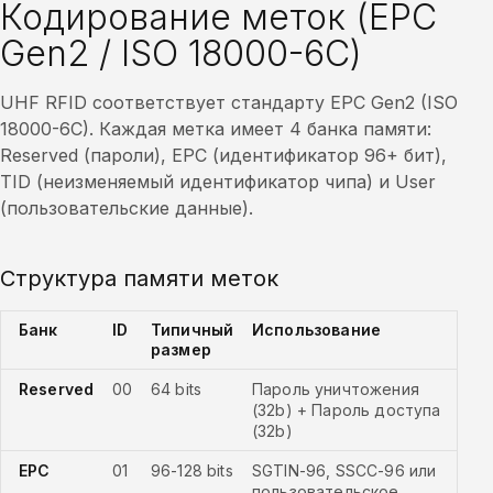
Кодирование меток (EPC
Gen2 / ISO 18000-6C)
UHF RFID соответствует стандарту EPC Gen2 (ISO
18000-6C). Каждая метка имеет 4 банка памяти:
Reserved (пароли), EPC (идентификатор 96+ бит),
TID (неизменяемый идентификатор чипа) и User
(пользовательские данные).
Структура памяти меток
Банк
ID
Типичный
Использование
размер
Reserved
00
64 bits
Пароль уничтожения
(32b) + Пароль доступа
(32b)
EPC
01
96-128 bits
SGTIN-96, SSCC-96 или
пользовательское