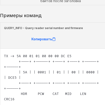
байтов после заголовка
Примеры команд
QUERY_INFO - Query reader serial number and firmware
Копировать
       +----+ +------+ +----+ +----+ +------+ 
       | 5A | | 0001 | | 01 | | 00 | | 0000 | 
       +----+ +------+ +----+ +----+ +------+ 
        HDR     PCW    CAT   MID    LEN     
CRC16