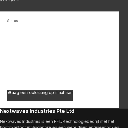
Status
Nieuwe generatie RFID-chip – in
ontwikkeling
Wees een van de eersten die het horen
wanneer onze RFID-chip wordt uitgebracht.
Abonneer u of volg onze updates om op de
hoogte te blijven van deze baanbrekende
ontwikkeling in RFID-technologie.
Vraag een oplossing op maat aan
Nextwaves Industries Pte Ltd
Nextwaves Industries is een RFID-technologiebedrijf met het
hoofdkantoor in Singapore en een wereldwijd engineering- en