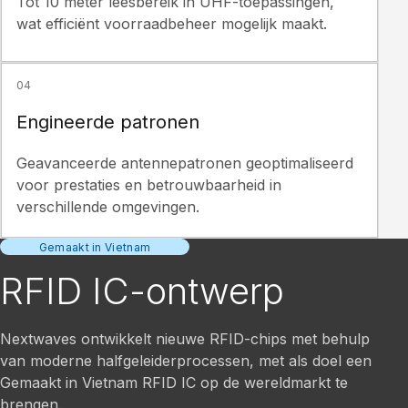
Tot 10 meter leesbereik in UHF-toepassingen,
wat efficiënt voorraadbeheer mogelijk maakt.
04
Engineerde patronen
Geavanceerde antennepatronen geoptimaliseerd
voor prestaties en betrouwbaarheid in
verschillende omgevingen.
Gemaakt in Vietnam
RFID IC-ontwerp
Nextwaves ontwikkelt nieuwe RFID-chips met behulp
van moderne halfgeleiderprocessen, met als doel een
Gemaakt in Vietnam RFID IC op de wereldmarkt te
brengen.