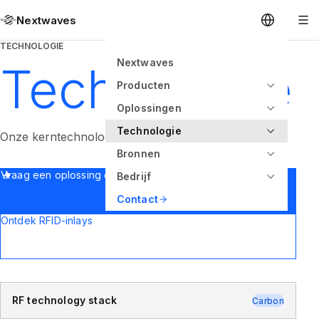
Nextwaves
TECHNOLOGIE
Nextwaves
Technologie
Producten
Oplossingen
Technologie
Onze kerntechnologieën en innovaties.
Bronnen
Vraag een oplossing op maat aan
Bedrijf
Contact
Ontdek RFID-inlays
RF technology stack
Carbon