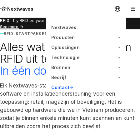
Nextwaves
Try RFID on your store in 1 days.
RFID
See more
Nextwaves
RFID-STARTPAKKETTEN · VIETNAM
Producten
Alles wat je nodig hebt om
Oplossingen
RFID uit te rollen.
Technologie
In één doos.
Bronnen
Bedrijf
Elk Nextwaves-startpakket bevat de reader, tags,
Contact
software en installatieondersteuning voor één
toepassing: retail, magazijn of beveiliging. Het is
gebouwd op hardware die we in Vietnam produceren,
zodat je binnen enkele minuten kunt scannen en kunt
uitbreiden zodra het proces zich bewijst.