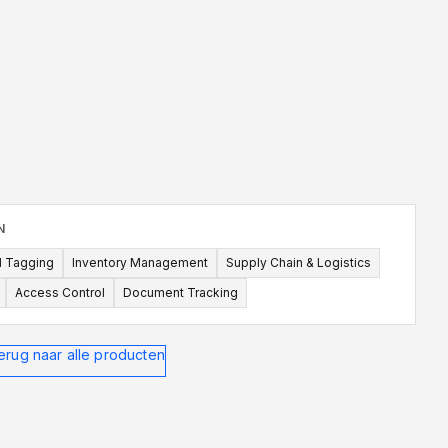
mm
87x41mm
125x22mm
 zijn dan de inlay binnenin
N
l Tagging
Inventory Management
Supply Chain & Logistics
Access Control
Document Tracking
erug naar alle producten