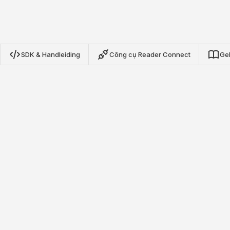
SDK & Handleiding
Công cụ Reader Connect
Ge
Nextwaves NRN Protocol SDK
Onze open-source SDK's voor TypeScript, Python en Go
bieden volledige integratie met Nextwaves NRN protocol
RFID readers. Bouw inventarisapplicaties, asset tracking en
real-time tag monitoring met minimale setup.
Bekijk op GitHub