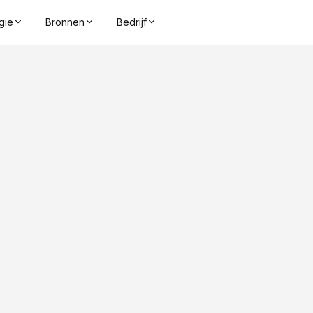
gie
Bronnen
Bedrijf
1.5 - 3.5 m
Leesafstand
CHIP