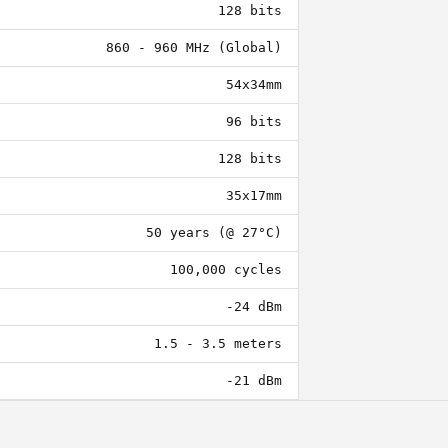
128 bits
860 - 960 MHz (Global)
54x34mm
96 bits
128 bits
35x17mm
50 years (@ 27°C)
100,000 cycles
-24 dBm
1.5 - 3.5 meters
-21 dBm