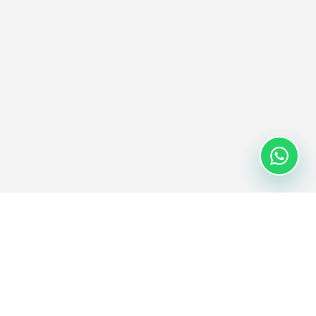
BRONNEN
BEDRIJF
Blog
Over
Casestudies
Productiefaciliteit
Handleidingen
Vacatures