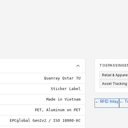
76x20
Label moet groter
TOEPASSINGE
Retail & Appare
Quanray Qstar 7U
Asset Tracking
Sticker Label
Made in Vietnam
←
RFID Inlay
←
T
PET, Aluminum on PET
EPCglobal Gen2v2 / ISO 18000-6C