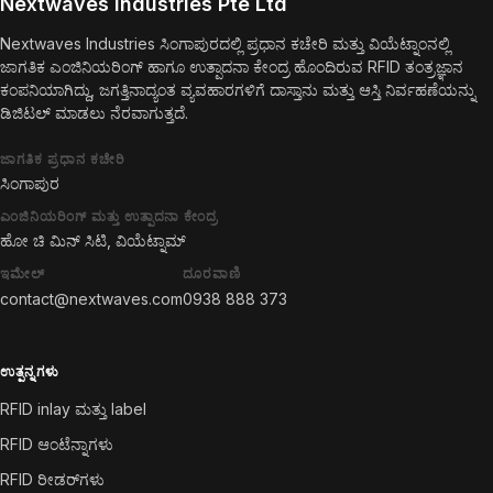
Nextwaves Industries Pte Ltd
Nextwaves Industries ಸಿಂಗಾಪುರದಲ್ಲಿ ಪ್ರಧಾನ ಕಚೇರಿ ಮತ್ತು ವಿಯೆಟ್ನಾಂನಲ್ಲಿ
ಜಾಗತಿಕ ಎಂಜಿನಿಯರಿಂಗ್ ಹಾಗೂ ಉತ್ಪಾದನಾ ಕೇಂದ್ರ ಹೊಂದಿರುವ RFID ತಂತ್ರಜ್ಞಾನ
ಕಂಪನಿಯಾಗಿದ್ದು, ಜಗತ್ತಿನಾದ್ಯಂತ ವ್ಯವಹಾರಗಳಿಗೆ ದಾಸ್ತಾನು ಮತ್ತು ಆಸ್ತಿ ನಿರ್ವಹಣೆಯನ್ನು
ಡಿಜಿಟಲ್ ಮಾಡಲು ನೆರವಾಗುತ್ತದೆ.
ಜಾಗತಿಕ ಪ್ರಧಾನ ಕಚೇರಿ
ಸಿಂಗಾಪುರ
ಎಂಜಿನಿಯರಿಂಗ್ ಮತ್ತು ಉತ್ಪಾದನಾ ಕೇಂದ್ರ
ಹೋ ಚಿ ಮಿನ್ ಸಿಟಿ, ವಿಯೆಟ್ನಾಮ್
ಇಮೇಲ್
ದೂರವಾಣಿ
contact@nextwaves.com
0938 888 373
ಉತ್ಪನ್ನಗಳು
RFID inlay ಮತ್ತು label
RFID ಆಂಟೆನ್ನಾಗಳು
RFID ರೀಡರ್‌ಗಳು