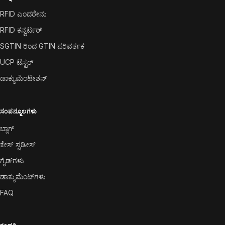
RFID ಎಂದರೇನು
RFID ಕನ್ವರ್ಟರ್
SGTIN ರಿಂದ GTIN ಪರಿವರ್ತಕ
UCP ಟೆಸ್ಟರ್
ಡಾಕ್ಯುಮೆಂಟೇಶನ್
ಸಂಪನ್ಮೂಲಗಳು
ಬ್ಲಾಗ್
ಕೇಸ್ ಸ್ಟಡೀಸ್
ಗೈಡ್‌ಗಳು
ಡಾಕ್ಯುಮೆಂಟ್‌ಗಳು
FAQ