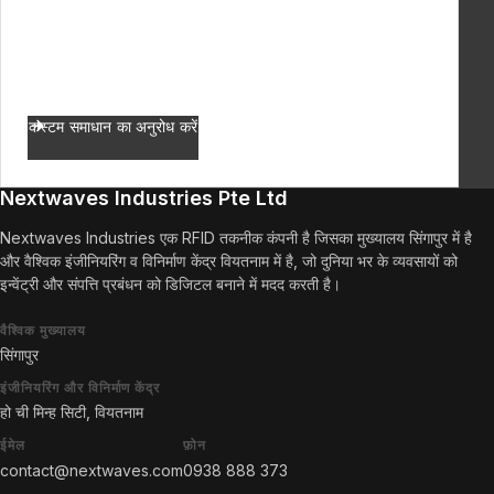
हों।
RFID तकनीक में इस अभूतपूर्व विकास के बारे में सूचित रहने के
लिए हमारे अपडेट की सदस्यता लें या उनका अनुसरण करें।
कस्टम समाधान का अनुरोध करें
Nextwaves Industries Pte Ltd
Nextwaves Industries एक RFID तकनीक कंपनी है जिसका मुख्यालय सिंगापुर में है
और वैश्विक इंजीनियरिंग व विनिर्माण केंद्र वियतनाम में है, जो दुनिया भर के व्यवसायों को
इन्वेंट्री और संपत्ति प्रबंधन को डिजिटल बनाने में मदद करती है।
वैश्विक मुख्यालय
सिंगापुर
इंजीनियरिंग और विनिर्माण केंद्र
हो ची मिन्ह सिटी, वियतनाम
ईमेल
फ़ोन
contact@nextwaves.com
0938 888 373