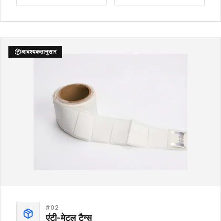
आवश्यकतानुसार
#
02
एंटी-मेटल टैग्स