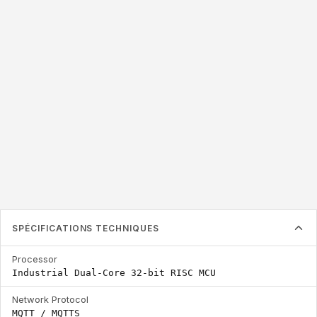
Industrial
MQTT / MQTTS
4 x RP-TNC
Dual-Core 32-
Ports
Network Protocol
bit RISC MCU
Antenna Ports
Processor
SPÉCIFICATIONS TECHNIQUES
Processor
Industrial Dual-Core 32-bit RISC MCU
Network Protocol
MQTT / MQTTS