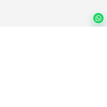
Nextwaves Industries Pte Ltd
Nextwaves Industries est une entreprise de technologie RFID dont
le siège est à Singapour, avec un centre mondial d'ingénierie et de
production au Vietnam, qui aide les entreprises du monde entier à
numériser la gestion des stocks et des actifs.
SIÈGE MONDIAL
Singapour
CENTRE D'INGÉNIERIE ET DE PRODUCTION
Hô Chi Minh-Ville, Vietnam
E-MAIL
TÉLÉPHONE
contact@nextwaves.com
0938 888 373