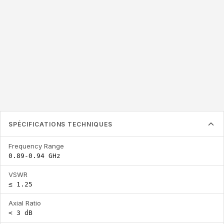
0.89-0.94 GHz
≤ 1.25
< 3 dB
Frequency Range
VSWR
Axial Ratio
SPÉCIFICATIONS TECHNIQUES
Frequency Range
0.89-0.94 GHz
VSWR
≤ 1.25
Axial Ratio
< 3 dB