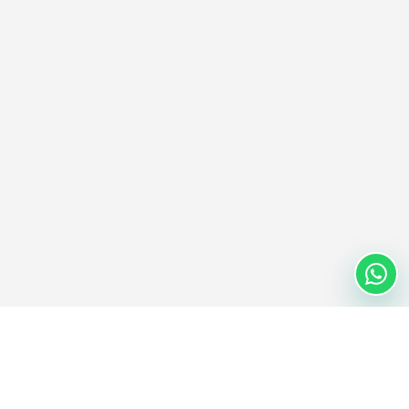
Nextwaves Industries Pte Ltd
Nextwaves Industries est une entreprise de technologie RFID dont