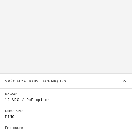
2.4 / 5.8 GHz
Plage de fréquence
SPÉCIFICATIONS TECHNIQUES
Power
12 VDC / PoE option
Mimo Siso
MIMO
Enclosure