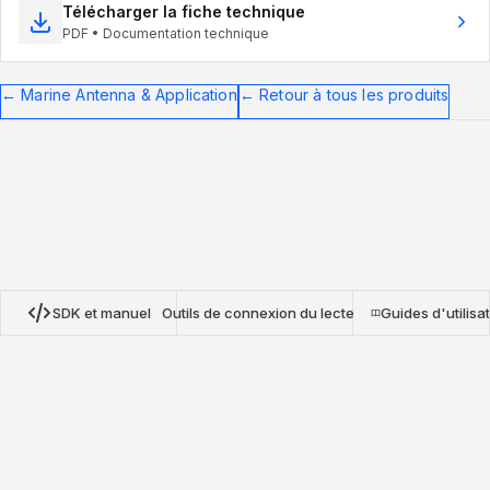
Télécharger la fiche technique
PDF • Documentation technique
←
Marine Antenna & Application
←
Retour à tous les produits
SDK et manuel
Outils de connexion du lecteur
Guides d'utilisa
SDK du protocole Nextwaves NRN
Nos SDK open source pour TypeScript, Python et Go offrent