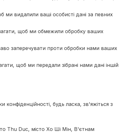
б ми видалили ваші особисті дані за певних
магати, щоб ми обмежили обробку ваших
раво заперечувати проти обробки нами ваших
ати, щоб ми передали зібрані нами дані іншій
и конфіденційності, будь ласка, зв'яжіться з
сто Thu Duc, місто Хо Ші Мін, В'єтнам