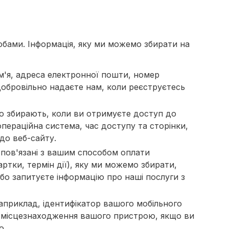
бами. Інформація, яку ми можемо збирати на
ім'я, адреса електронної пошти, номер
 добровільно надаєте нам, коли реєструєтесь
чно збирають, коли ви отримуєте доступ до
операційна система, час доступу та сторінки,
 до веб-сайту.
, пов'язані з вашим способом оплати
ртки, термін дії), яку ми можемо збирати,
або запитуєте інформацію про наші послуги з
наприклад, ідентифікатор вашого мобільного
о місцезнаходження вашого пристрою, якщо ви
ю.