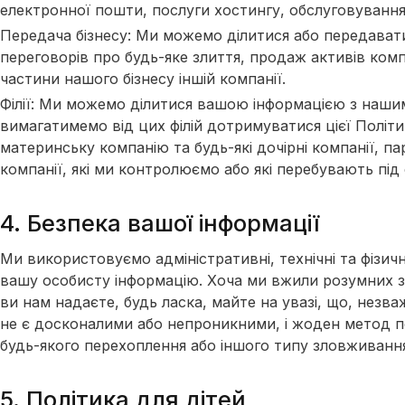
електронної пошти, послуги хостингу, обслуговування
Передача бізнесу: Ми можемо ділитися або передавати 
переговорів про будь-яке злиття, продаж активів комп
частини нашого бізнесу іншій компанії.
Філії: Ми можемо ділитися вашою інформацією з нашим
вимагатимемо від цих філій дотримуватися цієї Політи
материнську компанію та будь-які дочірні компанії, па
компанії, які ми контролюємо або які перебувають під
4. Безпека вашої інформації
Ми використовуємо адміністративні, технічні та фізич
вашу особисту інформацію. Хоча ми вжили розумних за
ви нам надаєте, будь ласка, майте на увазі, що, незв
не є досконалими або непроникними, і жоден метод п
будь-якого перехоплення або іншого типу зловживанн
5. Політика для дітей