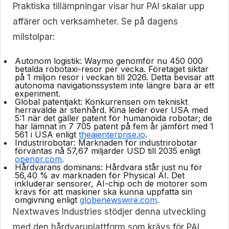
Praktiska tillämpningar visar hur PAI skalar upp
affärer och verksamheter. Se på dagens
milstolpar:
Autonom logistik:
Waymo genomför nu 450 000
betalda robotaxi-resor per vecka. Företaget siktar
på 1 miljon resor i veckan till 2026. Detta bevisar att
autonoma navigationssystem inte längre bara är ett
experiment.
Global patentjakt:
Konkurrensen om tekniskt
herravälde är stenhård. Kina leder över USA med
5:1 när det gäller patent för humanoida robotar; de
har lämnat in 7 705 patent på fem år jämfört med 1
561 i USA enligt
theaienterprise.io
.
Industrirobotar:
Marknaden för industrirobotar
förväntas nå 57,67 miljarder USD till 2035 enligt
openpr.com
.
Hårdvarans dominans:
Hårdvara står just nu för
56,40 % av marknaden för Physical AI. Det
inkluderar sensorer, AI-chip och de motorer som
krävs för att maskiner ska kunna uppfatta sin
omgivning enligt
globenewswire.com
.
Nextwaves Industries stödjer denna utveckling
med den hårdvaruplattform som krävs för PAI.