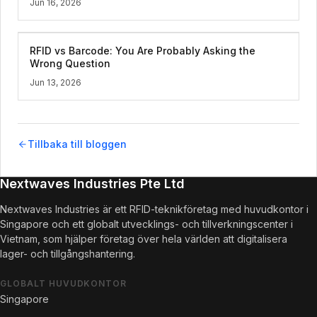
Jun 16, 2026
RFID vs Barcode: You Are Probably Asking the
Wrong Question
Jun 13, 2026
Tillbaka till bloggen
Nextwaves Industries Pte Ltd
Nextwaves Industries är ett RFID-teknikföretag med huvudkontor i
Singapore och ett globalt utvecklings- och tillverkningscenter i
Vietnam, som hjälper företag över hela världen att digitalisera
lager- och tillgångshantering.
GLOBALT HUVUDKONTOR
Singapore