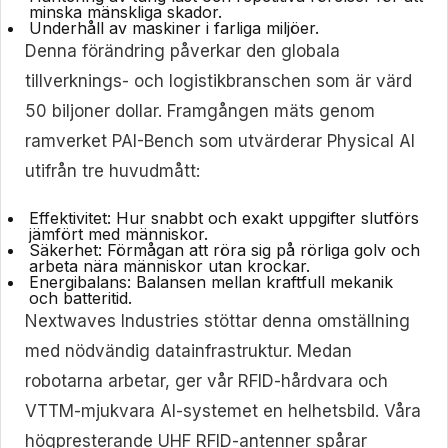
minska mänskliga skador.
Underhåll av maskiner i farliga miljöer.
Denna förändring påverkar den globala
tillverknings- och logistikbranschen som är värd
50 biljoner dollar. Framgången mäts genom
ramverket PAI-Bench som utvärderar Physical AI
utifrån tre huvudmått:
Effektivitet:
Hur snabbt och exakt uppgifter slutförs
jämfört med människor.
Säkerhet:
Förmågan att röra sig på rörliga golv och
arbeta nära människor utan krockar.
Energibalans:
Balansen mellan kraftfull mekanik
och batteritid.
Nextwaves Industries stöttar denna omställning
med nödvändig datainfrastruktur. Medan
robotarna arbetar, ger vår RFID-hårdvara och
VTTM-mjukvara AI-systemet en helhetsbild. Våra
högpresterande UHF RFID-antenner spårar