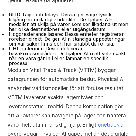
genom exakta datapunkter:
RFID Tags och Inlays:
Dessa ger varje fysisk
tillgång en unik digital identitet. De hjälper AI-
modeller att skilja på varor som ser likadana ut men
har olika destinationer eller utgångsdatum.
Högpresterande läsare:
Dessa enheter registrerar
rörelser direkt. De ger AI:n ständiga uppdateringar
om var saker finns och hur snabbt de rör sig.
UHF-antenner:
Dessa definierar
bevakningsområden. De hjälper AI:n att veta exakt
när en vara går in i eller lämnar en specifik
process.
Modulen Vital Trace & Track (VTTM) bygger
datagrunden för automatiska beslut. Physical AI
använder världsmodeller för att förutse resultat.
VTTM levererar exakta lagernivåer och
leveransstatus i realtid. Denna kombination gör
att AI-aktörer kan navigera på lager och hantera
varor helt utan mänsklig hjälp. Enligt
onetrack.ai
överbryggar Physical AI gapet mellan det digitala