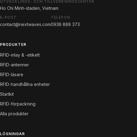
UTVECKLINGS- OCH TILLVERKNINGSCENTER
Ho Chi Minh-staden, Vietnam
E-POST
TELEFON
contact@nextwaves.com
0938 888 373
PRODUKTER
RFID-inlay & -etikett
RFID-antenner
RFID-läsare
RFID-handhållna enheter
Startkit
RFID-förpackning
Alla produkter
LÖSNINGAR