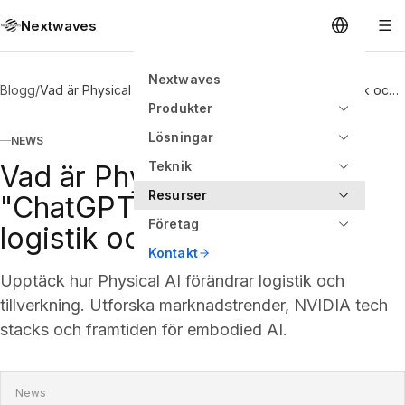
Nextwaves
Nextwaves
Blogg
/
Vad är Physical AI? Ett "ChatGPT-ögonblick" för logistik och tillverkning
Produkter
Lösningar
NEWS
Teknik
Vad är Physical AI? Ett
Resurser
"ChatGPT-ögonblick" för
Företag
logistik och tillverkning
Kontakt
Upptäck hur Physical AI förändrar logistik och
tillverkning. Utforska marknadstrender, NVIDIA tech
stacks och framtiden för embodied AI.
News