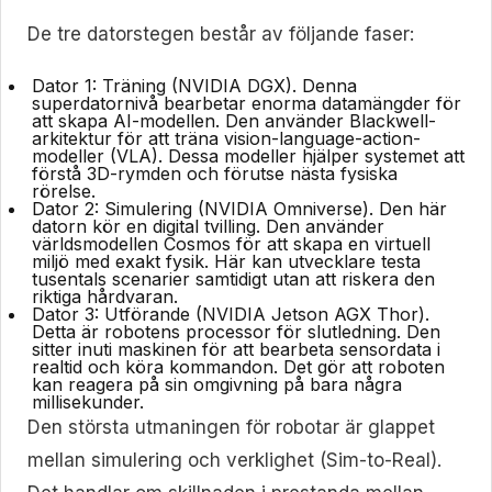
De tre datorstegen består av följande faser:
Dator 1: Träning (NVIDIA DGX).
Denna
superdatornivå bearbetar enorma datamängder för
att skapa AI-modellen. Den använder Blackwell-
arkitektur för att träna vision-language-action-
modeller (VLA). Dessa modeller hjälper systemet att
förstå 3D-rymden och förutse nästa fysiska
rörelse.
Dator 2: Simulering (NVIDIA Omniverse).
Den här
datorn kör en digital tvilling. Den använder
världsmodellen Cosmos för att skapa en virtuell
miljö med exakt fysik. Här kan utvecklare testa
tusentals scenarier samtidigt utan att riskera den
riktiga hårdvaran.
Dator 3: Utförande (NVIDIA Jetson AGX Thor).
Detta är robotens processor för slutledning. Den
sitter inuti maskinen för att bearbeta sensordata i
realtid och köra kommandon. Det gör att roboten
kan reagera på sin omgivning på bara några
millisekunder.
Den största utmaningen för robotar är glappet
mellan simulering och verklighet (Sim-to-Real).