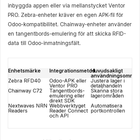
inbyggda appen eller via mellanstycket Ventor
PRO. Zebra-enheter kräver en egen APK-fil för
Odoo-kompatibilitet. Chainway-enheter använder
en tangentbords-emulering för att skicka RFID-
data till Odoo-inmatningsfält.
Enhetsmärke
Integrationsmetod
Huvudsakligt
användningsområd
Zebra RFD40
Odoo-APK eller
Justera lager i
Ventor PRO
detaljhandeln
Chainway C72
Tangentbords-
Skanna stora
emulering eller
lagerområden
direkt SDK
Nextwaves NRN
Webbverktyget
Automatisera
Readers
Reader Connect
portkontrollen
och API