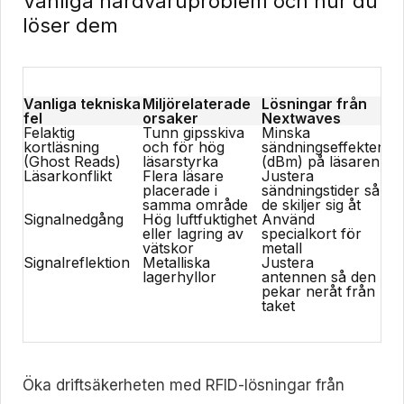
Vanliga hårdvaruproblem och hur du
löser dem
Vanliga tekniska
Miljörelaterade
Lösningar från
fel
orsaker
Nextwaves
Felaktig
Tunn gipsskiva
Minska
kortläsning
och för hög
sändningseffekten
(Ghost Reads)
läsarstyrka
(dBm) på läsaren
Läsarkonflikt
Flera läsare
Justera
placerade i
sändningstider så
samma område
de skiljer sig åt
Signalnedgång
Hög luftfuktighet
Använd
eller lagring av
specialkort för
vätskor
metall
Signalreflektion
Metalliska
Justera
lagerhyllor
antennen så den
pekar neråt från
taket
Öka driftsäkerheten med RFID-lösningar från