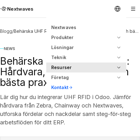
Nextwaves
Nextwaves
Blogg
/
Behärska UHF RFID i Odoo: Hårdvara, arbetsflöden och bästa praxis
Produkter
Lösningar
NEWS
Teknik
Behärska UHF RFID i Odoo:
Resurser
Hårdvara, arbetsflöden och
Företag
bästa praxis
Kontakt
Lär dig hur du integrerar UHF RFID i Odoo. Jämför
hårdvara från Zebra, Chainway och Nextwaves,
utforska fördelar och nackdelar samt steg-för-steg
arbetsflöden för ditt ERP.