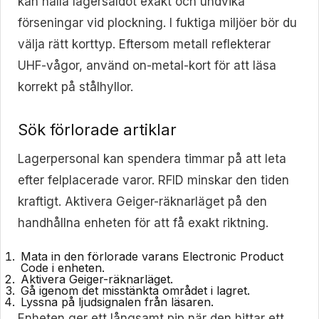
kan hålla lagersaldot exakt och undvika
förseningar vid plockning. I fuktiga miljöer bör du
välja rätt korttyp. Eftersom metall reflekterar
UHF-vågor, använd on-metal-kort för att läsa
korrekt på stålhyllor.
Sök förlorade artiklar
Lagerpersonal kan spendera timmar på att leta
efter felplacerade varor. RFID minskar den tiden
kraftigt. Aktivera Geiger-räknarläget på den
handhållna enheten för att få exakt riktning.
Mata in den förlorade varans Electronic Product
Code i enheten.
Aktivera Geiger-räknarläget.
Gå igenom det misstänkta området i lagret.
Lyssna på ljudsignalen från läsaren.
Enheten ger ett långsamt pip när den hittar ett