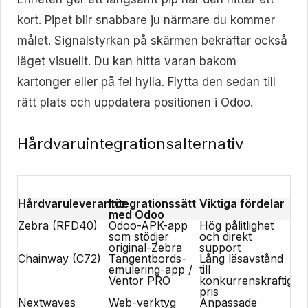
kort. Pipet blir snabbare ju närmare du kommer
målet. Signalstyrkan på skärmen bekräftar också
läget visuellt. Du kan hitta varan bakom
kartonger eller på fel hylla. Flytta den sedan till
rätt plats och uppdatera positionen i Odoo.
Hårdvaruintegrationsalternativ
Hårdvaruleverantör
Integrationssätt
Viktiga fördelar
med Odoo
Zebra (RFD40)
Odoo-APK-app
Hög pålitlighet
som stödjer
och direkt
original-Zebra
support
Chainway (C72)
Tangentbords-
Lång läsavstånd
emulering-app /
till
Ventor PRO
konkurrenskraftigt
pris
Nextwaves
Web-verktyg
Anpassade