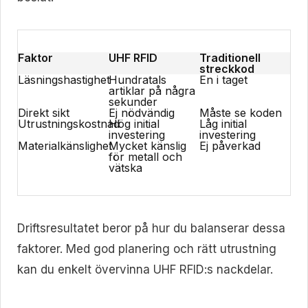
Faktor
UHF RFID
Traditionell
streckkod
Läsningshastighet
Hundratals
En i taget
artiklar på några
sekunder
Direkt sikt
Ej nödvändig
Måste se koden
Utrustningskostnad
Hög initial
Låg initial
investering
investering
Materialkänslighet
Mycket känslig
Ej påverkad
för metall och
vätska
Driftsresultatet beror på hur du balanserar dessa
faktorer. Med god planering och rätt utrustning
kan du enkelt övervinna UHF RFID:s nackdelar.