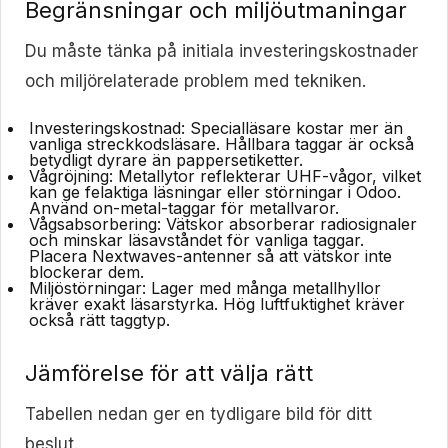
Begränsningar och miljöutmaningar
Du måste tänka på initiala investeringskostnader
och miljörelaterade problem med tekniken.
Investeringskostnad:
Specialläsare kostar mer än
vanliga streckkodsläsare. Hållbara taggar är också
betydligt dyrare än pappersetiketter.
Vågröjning:
Metallytor reflekterar UHF-vågor, vilket
kan ge felaktiga läsningar eller störningar i Odoo.
Använd on-metal-taggar för metallvaror.
Vågsabsorbering:
Vätskor absorberar radiosignaler
och minskar läsavståndet för vanliga taggar.
Placera Nextwaves-antenner så att vätskor inte
blockerar dem.
Miljöstörningar:
Lager med många metallhyllor
kräver exakt läsarstyrka. Hög luftfuktighet kräver
också rätt taggtyp.
Jämförelse för att välja rätt
Tabellen nedan ger en tydligare bild för ditt
beslut.