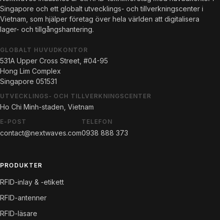
Singapore och ett globalt utvecklings- och tillverkningscenter i
Vietnam, som hjälper företag över hela världen att digitalisera
lager- och tillgångshantering.
GLOBALT HUVUDKONTOR
531A Upper Cross Street, #04-95
Hong Lim Complex
Singapore 051531
UTVECKLINGS- OCH TILLVERKNINGSCENTER
Ho Chi Minh-staden, Vietnam
E-POST
TELEFON
contact@nextwaves.com
0938 888 373
PRODUKTER
RFID-inlay & -etikett
RFID-antenner
RFID-läsare