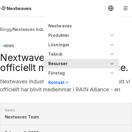
Nextwaves
Nextwaves
Blogg
/
Nextwaves Industries går officiellt med i RAIN Alliance.
Produkter
Lösningar
NEWS
Teknik
Nextwaves Industries går
Resurser
officiellt med i RAIN Alliance.
Företag
Nextwaves Industries är stolta över att meddela att vi
Kontakt
officiellt har blivit medlemmar i RAIN Alliance - en
News
Nextwaves Team