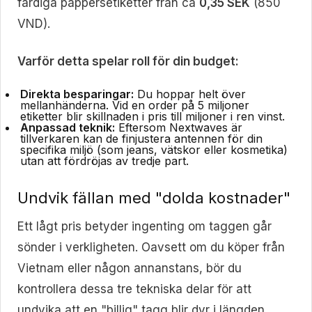
färdiga pappersetiketter från ca
0,35 SEK
(850
VND).
Varför detta spelar roll för din budget:
Direkta besparingar:
Du hoppar helt över
mellanhänderna. Vid en order på 5 miljoner
etiketter blir skillnaden i pris till miljoner i ren vinst.
Anpassad teknik:
Eftersom Nextwaves är
tillverkaren kan de finjustera antennen för din
specifika miljö (som jeans, vätskor eller kosmetika)
utan att fördröjas av tredje part.
Undvik fällan med "dolda kostnader"
Ett lågt pris betyder ingenting om taggen går
sönder i verkligheten. Oavsett om du köper från
Vietnam eller någon annanstans, bör du
kontrollera dessa tre tekniska delar för att
undvika att en "billig" tagg blir dyr i längden.