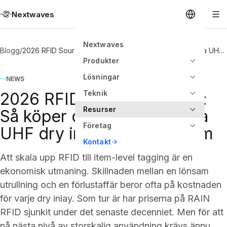
Nextwaves
Nextwaves
Blogg
/
2026 RFID Sourcing Guide: Så köper du mest prisvärda UHF dry inlays från Vietnam
Produkter
Lösningar
NEWS
Teknik
2026 RFID Sourcing Guide:
Resurser
Så köper du mest prisvärda
Företag
UHF dry inlays från Vietnam
Kontakt
Att skala upp RFID till item-level tagging är en
ekonomisk utmaning. Skillnaden mellan en lönsam
utrullning och en förlustaffär beror ofta på kostnaden
för varje dry inlay. Som tur är har priserna på RAIN
RFID sjunkit under det senaste decenniet. Men för att
nå nästa nivå av storskalig användning krävs ännu