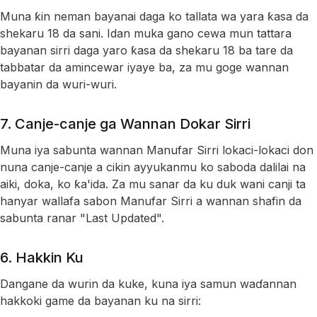
Muna ƙin neman bayanai daga ko tallata wa yara ƙasa da
shekaru 18 da sani. Idan muka gano cewa mun tattara
bayanan sirri daga yaro ƙasa da shekaru 18 ba tare da
tabbatar da amincewar iyaye ba, za mu goge wannan
bayanin da wuri-wuri.
7. Canje-canje ga Wannan Dokar Sirri
Muna iya sabunta wannan Manufar Sirri lokaci-lokaci don
nuna canje-canje a cikin ayyukanmu ko saboda dalilai na
aiki, doka, ko ƙa'ida. Za mu sanar da ku duk wani canji ta
hanyar wallafa sabon Manufar Sirri a wannan shafin da
sabunta ranar "Last Updated".
6. Hakkin Ku
Dangane da wurin da kuke, kuna iya samun waɗannan
hakkoki game da bayanan ku na sirri: