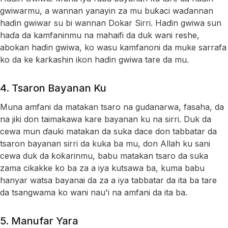
gwiwarmu, a wannan yanayin za mu buƙaci waɗannan
haɗin gwiwar su bi wannan Dokar Sirri. Haɗin gwiwa sun
haɗa da kamfaninmu na mahaifi da duk wani reshe,
abokan haɗin gwiwa, ko wasu kamfanoni da muke sarrafa
ko da ke ƙarƙashin ikon haɗin gwiwa tare da mu.
4. Tsaron Bayanan Ku
Muna amfani da matakan tsaro na gudanarwa, fasaha, da
na jiki don taimakawa kare bayanan ku na sirri. Duk da
cewa mun ɗauki matakan da suka dace don tabbatar da
tsaron bayanan sirri da kuka ba mu, don Allah ku sani
cewa duk da ƙoƙarinmu, babu matakan tsaro da suka
zama cikakke ko ba za a iya kutsawa ba, kuma babu
hanyar watsa bayanai da za a iya tabbatar da ita ba tare
da tsangwama ko wani nau'i na amfani da ita ba.
5. Manufar Yara