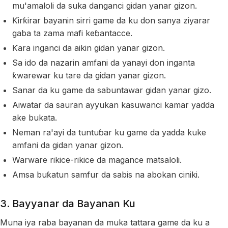
mu'amaloli da suka danganci gidan yanar gizon.
Ƙirƙirar bayanin sirri game da ku don sanya ziyarar
gaba ta zama mafi keɓantacce.
Ƙara inganci da aikin gidan yanar gizon.
Sa ido da nazarin amfani da yanayi don inganta
ƙwarewar ku tare da gidan yanar gizon.
Sanar da ku game da sabuntawar gidan yanar gizo.
Aiwatar da sauran ayyukan kasuwanci kamar yadda
ake bukata.
Neman ra'ayi da tuntuɓar ku game da yadda kuke
amfani da gidan yanar gizon.
Warware rikice-rikice da magance matsaloli.
Amsa buƙatun samfur da sabis na abokan ciniki.
3. Bayyanar da Bayanan Ku
Muna iya raba bayanan da muka tattara game da ku a