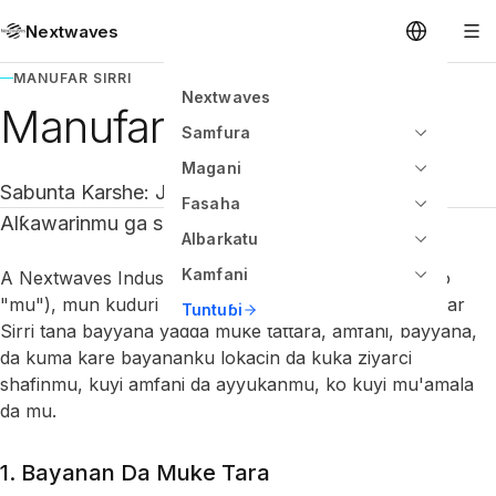
Nextwaves
MANUFAR SIRRI
Nextwaves
Manufar Sirri
Samfura
Magani
Sabunta Karshe: Janairu 2025
Fasaha
Alƙawarinmu ga sirrinku.
Albarkatu
Kamfani
A Nextwaves Industries PTE LTD. ("mu," "na mu," ko
"mu"), mun kuduri aniyar kare sirrinku. Wannan Dokar
Tuntuɓi
Sirri tana bayyana yadda muke tattara, amfani, bayyana,
da kuma kare bayananku lokacin da kuka ziyarci
shafinmu, kuyi amfani da ayyukanmu, ko kuyi mu'amala
da mu.
1. Bayanan Da Muke Tara