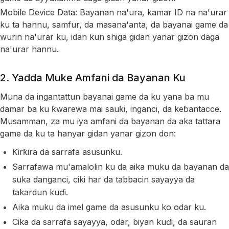
Mobile Device Data: Bayanan na'ura, kamar ID na na'urar
ku ta hannu, samfur, da masana'anta, da bayanai game da
wurin na'urar ku, idan kun shiga gidan yanar gizon daga
na'urar hannu.
2. Yadda Muke Amfani da Bayanan Ku
Muna da ingantattun bayanai game da ku yana ba mu
damar ba ku ƙwarewa mai sauƙi, inganci, da keɓantacce.
Musamman, za mu iya amfani da bayanan da aka tattara
game da ku ta hanyar gidan yanar gizon don:
Ƙirƙira da sarrafa asusunku.
Sarrafawa mu'amalolin ku da aika muku da bayanan da
suka danganci, ciki har da tabbacin sayayya da
takardun kuɗi.
Aika muku da imel game da asusunku ko odar ku.
Cika da sarrafa sayayya, odar, biyan kuɗi, da sauran