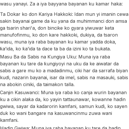
wasu yanayi. Za a iya bayyana bayanan ku kamar haka:
Ta Dokar ko don Kariya Hakkoki: Idan mun yi imanin cewa
sakin bayanai game da ku yana da muhimmanci don amsa
ga tsarin shari'a, don bincike ko gyara yiwuwar keta
manufofinmu, ko don kare hakkoki, dukiya, da tsaron
wasu, muna iya raba bayanan ku kamar yadda doka,
ƙa'ida, ko ƙa'ida ta dace ta ba da izini ko ta bukata.
Masu Ba da Sabis na Ƙungiya Uku: Muna iya raba
bayanan ku tare da ƙungiyoyi na uku da ke aiwatar da
sabis a gare mu ko a madadinmu, ciki har da sarrafa biyan
kuɗi, nazarin bayanai, isar da imel, sabis na masauki, sabis
na abokin ciniki, da taimakon talla.
Canjin Kasuwanci: Muna iya raba ko canja wurin bayanan
ku a cikin alaƙa da, ko yayin tattaunawar, kowanne haɗin
gwiwa, sayar da kadarorin kamfani, samun kuɗi, ko sayen
duk ko wani ɓangare na kasuwancinmu zuwa wani
kamfani.
Haɗin Gwiwa: Muna iya raba bayanan ku tare da haɗin