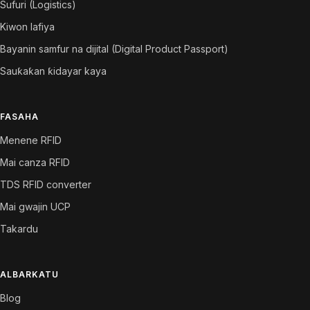
Sufuri (Logistics)
Kiwon lafiya
Bayanin samfur na dijital (Digital Product Passport)
Sauƙaƙan ƙidayar kaya
FASAHA
Menene RFID
Mai canza RFID
TDS RFID converter
Mai gwajin UCP
Takardu
ALBARKATU
Blog