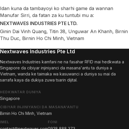
Idan kuna da tambayoyi ko sharhi game da wannan
Manufar Sirri, da fatan za ku tuntuɓi mu a:
NEXTWAVES INDUSTRIES PTE LTD.
Ginin Dai Vinh Quang, Titin 38, Unguwar An Khanh, Birnin
Thu Duc, Birnin Ho Chi Minh, Vietnam
Nextwaves Industries Pte Ltd
Nextwaves Industries kamfani ne na fasahar RFID mai hedkwata a
Singapore da cibiyar injiniyanci da masana'antu ta duniya a
Vietnam, wanda ke taimaka wa kasuwanci a duniya su mai da
sarrafa kaya da dukiya zuwa tsarin dijital.
HEDKWATAR DUNIYA
Singapore
CIBIYAR INJINIYANCI DA MASANA'ANTU
Birnin Ho Chi Minh, Vietnam
IMEL
FONI
contact@nextwaves.com
0938 888 373