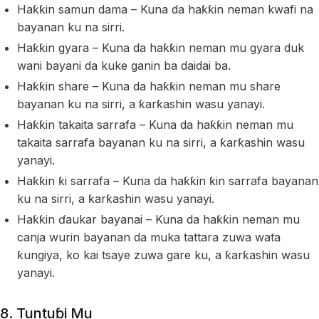
Haƙƙin samun dama – Kuna da haƙƙin neman kwafi na
bayanan ku na sirri.
Haƙƙin gyara – Kuna da haƙƙin neman mu gyara duk
wani bayani da kuke ganin ba daidai ba.
Haƙƙin share – Kuna da haƙƙin neman mu share
bayanan ku na sirri, a ƙarƙashin wasu yanayi.
Haƙƙin takaita sarrafa – Kuna da haƙƙin neman mu
takaita sarrafa bayanan ku na sirri, a ƙarƙashin wasu
yanayi.
Haƙƙin ƙi sarrafa – Kuna da haƙƙin ƙin sarrafa bayanan
ku na sirri, a ƙarƙashin wasu yanayi.
Haƙƙin ɗaukar bayanai – Kuna da haƙƙin neman mu
canja wurin bayanan da muka tattara zuwa wata
ƙungiya, ko kai tsaye zuwa gare ku, a ƙarƙashin wasu
yanayi.
8. Tuntuɓi Mu