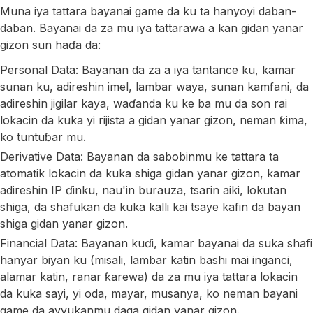
Muna iya tattara bayanai game da ku ta hanyoyi daban-
daban. Bayanai da za mu iya tattarawa a kan gidan yanar
gizon sun haɗa da:
Personal Data: Bayanan da za a iya tantance ku, kamar
sunan ku, adireshin imel, lambar waya, sunan kamfani, da
adireshin jigilar kaya, waɗanda ku ke ba mu da son rai
lokacin da kuka yi rijista a gidan yanar gizon, neman ƙima,
ko tuntuɓar mu.
Derivative Data: Bayanan da sabobinmu ke tattara ta
atomatik lokacin da kuka shiga gidan yanar gizon, kamar
adireshin IP ɗinku, nau'in burauza, tsarin aiki, lokutan
shiga, da shafukan da kuka kalli kai tsaye kafin da bayan
shiga gidan yanar gizon.
Financial Data: Bayanan kuɗi, kamar bayanai da suka shafi
hanyar biyan ku (misali, lambar katin bashi mai inganci,
alamar katin, ranar ƙarewa) da za mu iya tattara lokacin
da kuka sayi, yi oda, mayar, musanya, ko neman bayani
game da ayyukanmu daga gidan yanar gizon.