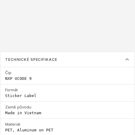
87x41mm
125x22mm
Štítek musí být větší než inlay uvnitř
TECHNICKÉ SPECIFIKACE
Čip
NXP UCODE 9
Formát
Sticker Label
Země původu
Made in Vietnam
Materiál
PET, Aluminum on PET