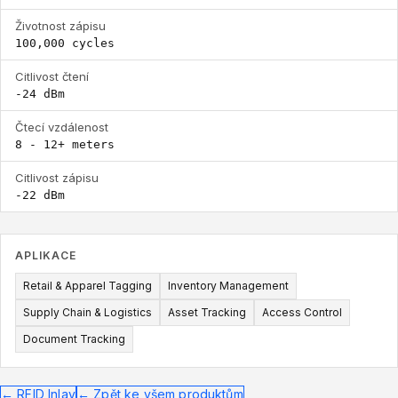
Životnost zápisu
100,000 cycles
Citlivost čtení
-24 dBm
Čtecí vzdálenost
8 - 12+ meters
Citlivost zápisu
-22 dBm
APLIKACE
Retail & Apparel Tagging
Inventory Management
Supply Chain & Logistics
Asset Tracking
Access Control
Document Tracking
←
RFID Inlay
←
Zpět ke všem produktům