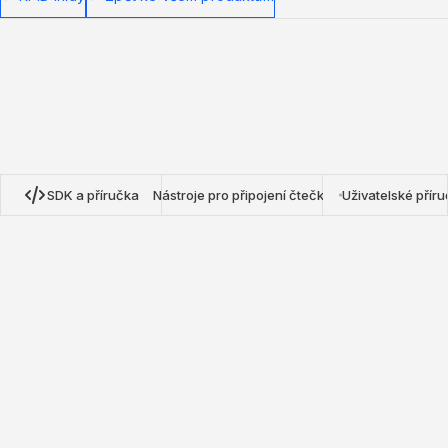
SDK a příručka
Nástroje pro připojení čtečky
Uživatelské přír
Nextwaves NRN Protocol SDK
Naše open-source SDK pro TypeScript, Python a Go poskytují
kompletní integraci s RFID čtečkami Nextwaves NRN.
Vytvářejte aplikace pro inventář, sledování aktiv a
monitorování tagů v reálném čase s minimálním nastavením.
Zobrazit na GitHub