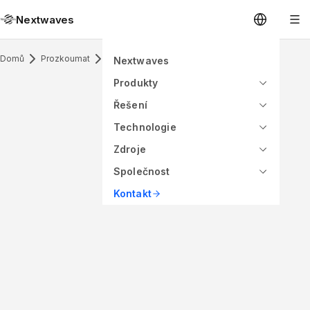
Nextwaves
Domů
Prozkoumat
RFID Inlay
Nextwaves
Produkty
Řešení
Technologie
Zdroje
Společnost
Kontakt
ANTENNA PATTERN