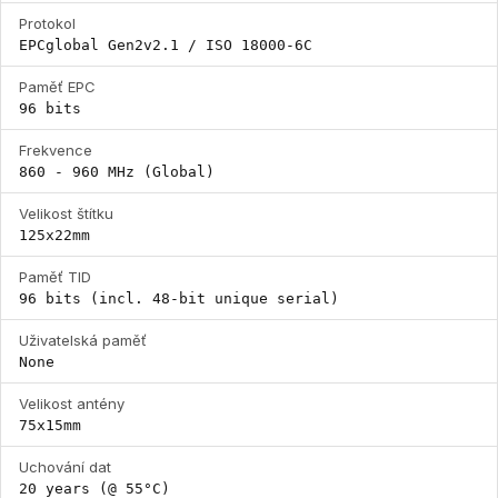
Protokol
EPCglobal Gen2v2.1 / ISO 18000-6C
Paměť EPC
96 bits
Frekvence
860 - 960 MHz (Global)
Velikost štítku
125x22mm
Paměť TID
96 bits (incl. 48-bit unique serial)
Uživatelská paměť
None
Velikost antény
75x15mm
Uchování dat
20 years (@ 55°C)