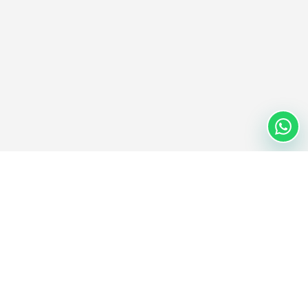
Nextwaves Industries Pte Ltd
Nextwaves Industries je technologická společnost v oblasti RFID se
sídlem v Singapuru a globálním vývojovým a výrobním centrem ve
Vietnamu, která pomáhá firmám po celém světě digitalizovat správu
zásob a majetku.
GLOBÁLNÍ CENTRÁLA