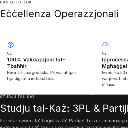
DAK LI IKOLLOK
Eċċellenza Operazzjonali
01
02
100% Validazzjoni tat-
Ipproċess
Tbaħħir
Mgħaġġel
Elimina l-chargebacks. Prova tal-ġarr
Ivverifika 50
hija diġitali u indiskutibbli.
waqfien. L-eb
il-fluss.
STUDJU TAL-KAŻ
Studju tal-Każ: 3PL & Partij
Fornitur ewlieni ta' Loġistika ta' Partijiet Terzi li jimmaniġġj
in-Sequence (JIS) fissru li parti waħda żbaljata waqqfet il-li