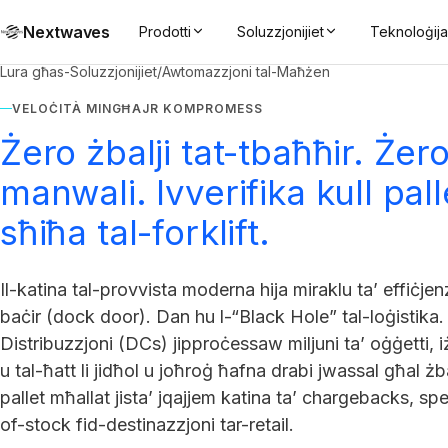
Nextwaves
Prodotti
Soluzzjonijiet
Teknoloġij
Lura għas-Soluzzjonijiet
/
Awtomazzjoni tal-Maħżen
VELOĊITÀ MINGĦAJR KOMPROMESS
Żero żbalji tat-tbaħħir. Żer
manwali. Ivverifika kull pall
sħiħa tal-forklift.
Il-katina tal-provvista moderna hija miraklu ta’ effiċje
baċir (dock door). Dan hu l-“Black Hole” tal-loġistika
Distribuzzjoni (DCs) jipproċessaw miljuni ta’ oġġetti, i
u tal-ħatt li jidħol u joħroġ ħafna drabi jwassal għal żba
pallet mħallat jista’ jqajjem katina ta’ chargebacks, spej
of-stock fid-destinazzjoni tar-retail.