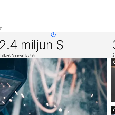
y
2.4 miljun $
Talbiet Annwali Evitati
Ż