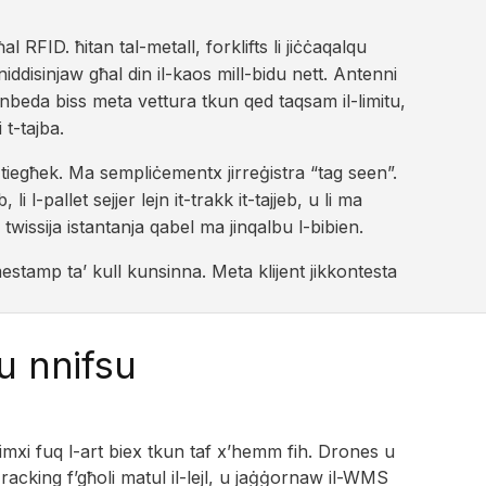
 RFID. ħitan tal-metall, forklifts li jiċċaqalqu
niddisinjaw għal din il-kaos mill-bidu nett. Antenni
jinbeda biss meta vettura tkun qed taqsam il-limitu,
 t-tajba.
tiegħek. Ma sempliċementx jirreġistra “tag seen”.
 li l-pallet sejjer lejn it-trakk it-tajjeb, u li ma
twissija istantanja qabel ma jinqalbu l-bibien.
mestamp ta’ kull kunsinna. Meta klijent jikkontesta
u nnifsu
mxi fuq l-art biex tkun taf x’hemm fih. Drones u
cking f’għoli matul il-lejl, u jaġġornaw il-WMS