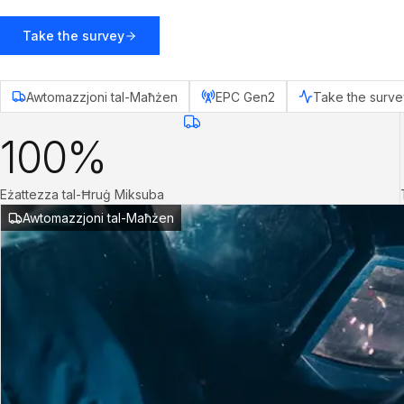
Take the survey
Awtomazzjoni tal-Maħżen
EPC Gen2
Take the surve
100%
Eżattezza tal-Ħruġ Miksuba
Awtomazzjoni tal-Maħżen