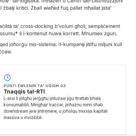
Hole” tal-loġistika. Imħażen u Ċentri tad-Distribuzzjoni
żbalji kritiċi. Żball wieħed fuq pallet mħallat jista’
faċilità ta’ cross-docking b’volum għoli, sempliċement
jassumu* li l-kontenut huwa korrett. Mhumiex żguri.
 joħorġu mis-sistema. Il-kumpaniji jitilfu miljuni kull
iċċaw.
PUNTI EWLENIN TA' UĠIGĦ
03
Tnaqqis tal-RTI
L-assi li jistgħu jerġgħu jintużaw jiġu ttrattati bħala
konsumabbli. Mingħajr traċċar, jinħażnu minn sħab
downstream jew jintremew, u joħolqu tnixxija kapitali
massiva u inviżibbli.