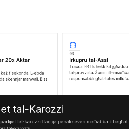
03
ar 20x Aktar
Irkupru tal-Assi
Traċċa l-RTIs hekk kif jgħaddu 
tal-provvista. Żomm lill-imsieħb
+ każ f'sekonda. L-ebda
responsabbli għat-totes mitlufa.
da skennjar manwali. Biss
iet tal-Karozzi
a partijiet tal-karozzi ffaċċja penali severi minħabba li bagħat 
nja tal-karozzi.