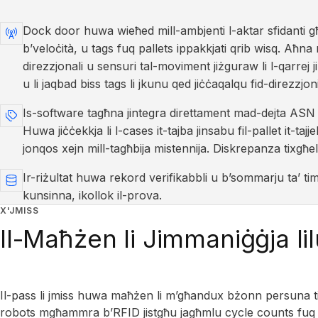
Dock door huwa wieħed mill-ambjenti l-aktar sfidanti għal
b’veloċità, u tags fuq pallets ippakkjati qrib wisq. Aħna 
direzzjonali u sensuri tal-moviment jiżguraw li l-qarrej 
u li jaqbad biss tags li jkunu qed jiċċaqalqu fid-direzzjoni
Is-software tagħna jintegra direttament mad-dejta ASN 
Huwa jiċċekkja li l-cases it-tajba jinsabu fil-pallet it-tajjeb,
jonqos xejn mill-tagħbija mistennija. Diskrepanza tixgħel 
Ir-riżultat huwa rekord verifikabbli u b’sommarju ta’ ti
kunsinna, ikollok il-prova.
X'JMISS
Il-Maħżen li Jimmaniġġja lil
Il-pass li jmiss huwa maħżen li m’għandux bżonn persuna ti
robots mgħammra b’RFID jistgħu jagħmlu cycle counts fuq ra