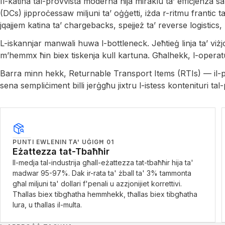
Il-katina tal-provvista moderna hija miraklu ta’ effiċjenza 
(DCs) jipproċessaw miljuni ta’ oġġetti, iżda r-ritmu frantic tat
jqajjem katina ta’ chargebacks, spejjeż ta’ reverse logistics, 
L-iskannjar manwali huwa l-bottleneck. Jeħtieġ linja ta’ viżj
m’hemmx ħin biex tiskenja kull kartuna. Għalhekk, l-operatu
Barra minn hekk, Returnable Transport Items (RTIs) — il-plast
sena sempliċiment billi jerġgħu jixtru l-istess kontenituri ta
PUNTI EWLENIN TA' UĠIGĦ
01
Eżattezza tat-Tbaħħir
Il-medja tal-industrija għall-eżattezza tat-tbaħħir hija ta'
madwar 95-97%. Dak ir-rata ta' żball ta' 3% tammonta
għal miljuni ta' dollari f'penali u azzjonijiet korrettivi.
Tħallas biex tibgħatha hemmhekk, tħallas biex tibgħatha
lura, u tħallas il-multa.