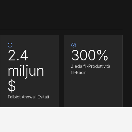
2.4
300%
miljun
Żieda fil-Produttività
fil-Baċiri
$
Talbiet Annwali Evitati