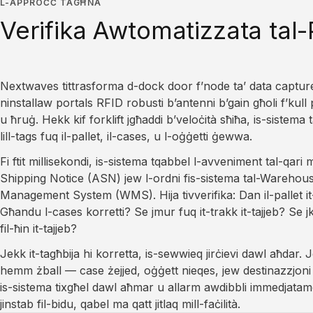
L-APPROĊĊ TAGĦNA
Verifika Awtomatizzata tal-
Nextwaves tittrasforma d-dock door f’node ta’ data captur
ninstallaw portals RFID robusti b’antenni b’gain għoli f’kull 
u ħruġ. Hekk kif forklift jgħaddi b’veloċità sħiħa, is-sistema 
lill-tags fuq il-pallet, il-cases, u l-oġġetti ġewwa.
Fi ftit millisekondi, is-sistema tqabbel l-avveniment tal-qar
Shipping Notice (ASN) jew l-ordni fis-sistema tal-Warehou
Management System (WMS). Hija tivverifika: Dan il-pallet it
Għandu l-cases korretti? Se jmur fuq it-trakk it-tajjeb? Se jk
fil-ħin it-tajjeb?
Jekk it-tagħbija hi korretta, is-sewwieq jirċievi dawl aħdar. 
hemm żball — case żejjed, oġġett nieqes, jew destinazzjoni
is-sistema tixgħel dawl aħmar u allarm awdibbli immedjatame
jinstab fil-bidu, qabel ma qatt jitlaq mill-faċilità.