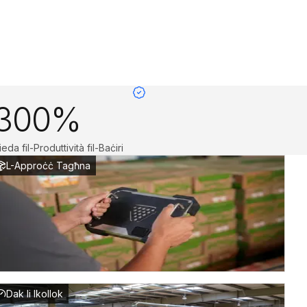
300%
ieda fil-Produttività fil-Baċiri
L-Approċċ Tagħna
Dak li Ikollok