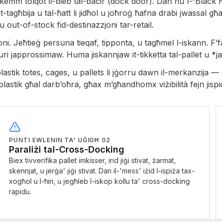
sakemm tolqot il-bieb tal-baċir (dock door). Dan hu l-“Black 
-tagħbija u tal-ħatt li jidħol u joħroġ ħafna drabi jwassal għal 
u out-of-stock fid-destinazzjoni tar-retail.
oni. Jeħtieġ persuna tieqaf, tipponta, u tagħmel l-iskann. F’
ri japprossimaw. Huma jiskannjaw it-tikketta tal-pallet u *
ik totes, cages, u pallets li jġorru dawn il-merkanzija — qed
l-plastik għal darb’oħra, għax m’għandhomx viżibilità fejn jisp
PUNTI EWLENIN TA' UĠIGĦ
02
Paraliżi tal-Cross-Docking
Biex tivverifika pallet imkisser, irid jiġi stivat, żarmat,
skennjat, u jerġa' jiġi stivat. Dan il-'mess' iżid l-ispiża tax-
xogħol u l-ħin, u jegħleb l-iskop kollu ta' cross-docking
rapidu.