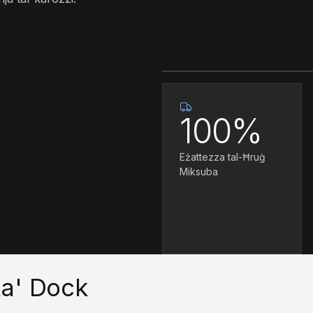
Studju tal-Każ
100%
Eżattezza tal-Ħruġ
Miksuba
ta' Dock