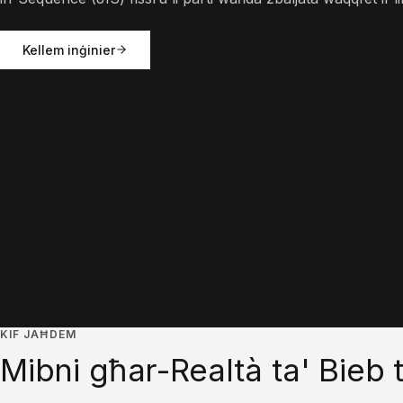
Kellem inġinier
KIF JAĦDEM
Mibni għar-Realtà ta' Bieb 