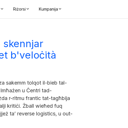
a
Riżorsi
Kumpanija
o skennjar
et b'veloċità
nza sakemm tolqot il-bieb tal-
. Imħażen u Ċentri tad-
żda r-ritmu frantic tat-tagħbija
lji kritiċi. Żball wieħed fuq
jeż ta’ reverse logistics, u out-