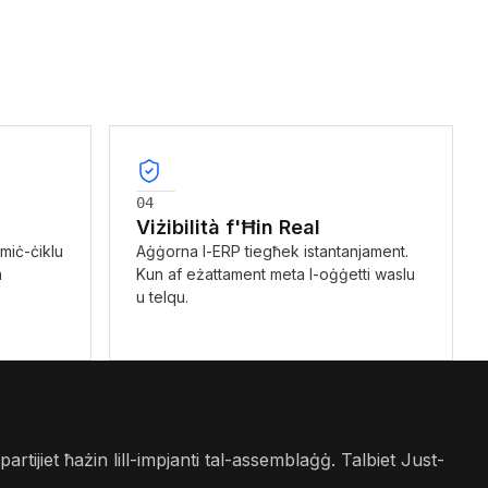
04
Viżibilità f'Ħin Real
miċ-ċiklu
Aġġorna l-ERP tiegħek istantanjament.
a
Kun af eżattament meta l-oġġetti waslu
u telqu.
partijiet ħażin lill-impjanti tal-assemblaġġ. Talbiet Just-