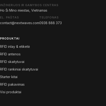
INŽINERIJOS IR GAMYBOS CENTRAS
Ho Ši Mino miestas, Vietnamas
EL. PAŠTAS
TELEFONAS
contact@nextwaves.com
0938 888 373
PRODUKTAI
RFID inlay & etiketė
RFID antenos
RFID skaitytuvai
RFID rankiniai skaitytuvai
Starter kitai
RFID pakavimas
Visi produktai