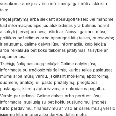
surinkome apie jus. Jūsų informacija gali būti atskleista
taip:
Pagal įstatymą arba siekiant apsaugoti teises: Jei manome,
kad informacijos apie jus atskleidimas yra būtinas norint
atsakyti į teisinį procesą, ištirti ar ištaisyti galimus mūsų
politikos pažeidimus arba apsaugoti kitų teises, nuosavybę
ir saugumą, galime dalytis jūsų informacija, kaip leidžia
arba reikalauja bet koks taikomas įstatymas, taisyklė ar
reglamentas.
Trečiųjų šalių paslaugų teikėjai: Galime dalytis jūsų
informacija su trečiosiomis šalimis, kurios teikia paslaugas
mums arba mūsų vardu, įskaitant mokėjimų apdorojimą,
duomenų analizę, el. pašto pristatymą, prieglobos
paslaugas, klientų aptarnavimą ir rinkodaros pagalbą.
Verslo perleidimai: Galime dalytis arba perduoti jūsų
informaciją, susijusią su bet kokiu susijungimu, įmonės
turto pardavimu, finansavimu ar viso ar dalies mūsų verslo
įsigijimu kitai įmonei arba derybų dėl jų metu.