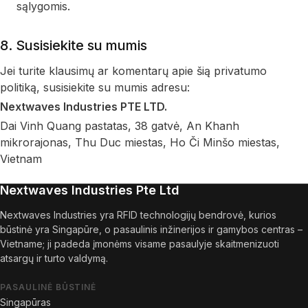
sąlygomis.
8. Susisiekite su mumis
Jei turite klausimų ar komentarų apie šią privatumo
politiką, susisiekite su mumis adresu:
Nextwaves Industries PTE LTD.
Dai Vinh Quang pastatas, 38 gatvė, An Khanh
mikrorajonas, Thu Duc miestas, Ho Či Minšo miestas,
Vietnam
Nextwaves Industries Pte Ltd
Nextwaves Industries yra RFID technologijų bendrovė, kurios
būstinė yra Singapūre, o pasaulinis inžinerijos ir gamybos centras –
Vietname; ji padeda įmonėms visame pasaulyje skaitmenizuoti
atsargų ir turto valdymą.
PASAULINĖ BŪSTINĖ
Singapūras