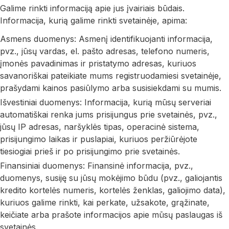
Galime rinkti informaciją apie jus įvairiais būdais.
Informacija, kurią galime rinkti svetainėje, apima:
Asmens duomenys: Asmenį identifikuojanti informacija,
pvz., jūsų vardas, el. pašto adresas, telefono numeris,
įmonės pavadinimas ir pristatymo adresas, kuriuos
savanoriškai pateikiate mums registruodamiesi svetainėje,
prašydami kainos pasiūlymo arba susisiekdami su mumis.
Išvestiniai duomenys: Informacija, kurią mūsų serveriai
automatiškai renka jums prisijungus prie svetainės, pvz.,
jūsų IP adresas, naršyklės tipas, operacinė sistema,
prisijungimo laikas ir puslapiai, kuriuos peržiūrėjote
tiesiogiai prieš ir po prisijungimo prie svetainės.
Finansiniai duomenys: Finansinė informacija, pvz.,
duomenys, susiję su jūsų mokėjimo būdu (pvz., galiojantis
kredito kortelės numeris, kortelės ženklas, galiojimo data),
kuriuos galime rinkti, kai perkate, užsakote, grąžinate,
keičiate arba prašote informacijos apie mūsų paslaugas iš
svetainės.