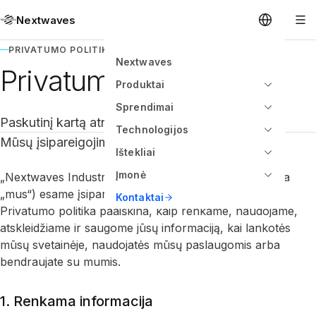
Nextwaves
PRIVATUMO POLITIKA
Nextwaves
Privatumo politika
Produktai
Sprendimai
Paskutinį kartą atnaujinta: 2025 m. sausis
Technologijos
Mūsų įsipareigojimas jūsų privatumui.
Ištekliai
Įmonė
„Nextwaves Industries PTE LTD.“ („mes“, „mūsų“ arba
„mus“) esame įsipareigoję saugoti jūsų privatumą. Ši
Kontaktai
Privatumo politika paaiškina, kaip renkame, naudojame,
atskleidžiame ir saugome jūsų informaciją, kai lankotės
mūsų svetainėje, naudojatės mūsų paslaugomis arba
bendraujate su mumis.
1. Renkama informacija