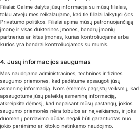
Filialai: Galime dalytis jūsų informacija su mūsų filialais,
tokiu atveju mes reikalaujame, kad tie filialai laikytųsi šios
Privatumo politikos. Filialai apima mūsų patronuojančiąją
įmonę ir visas dukterines įmones, bendrų įmonių
partnerius ar kitas įmones, kurias kontroliuojame arba
kurios yra bendrai kontroliuojamos su mumis.
4. Jūsų informacijos saugumas
Mes naudojame administracines, technines ir fizines
saugumo priemones, kad padėtume apsaugoti jūsų
asmeninę informaciją. Nors ėmėmės pagrįstų veiksmų, kad
apsaugotume jūsų pateiktą asmeninę informaciją,
atkreipkite dėmesį, kad nepaisant mūsų pastangų, jokios
saugumo priemonės nėra tobulos ar neįveikiamos, ir joks
duomenų perdavimo būdas negali būti garantuotas nuo
jokio perėmimo ar kitokio netinkamo naudojimo.