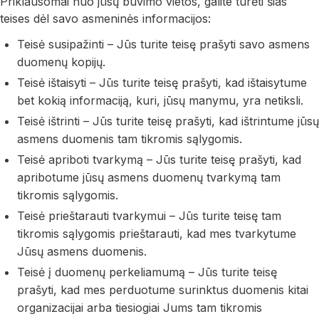
Priklausomai nuo jūsų buvimo vietos, galite turėti šias
teises dėl savo asmeninės informacijos:
Teisė susipažinti – Jūs turite teisę prašyti savo asmens
duomenų kopijų.
Teisė ištaisyti – Jūs turite teisę prašyti, kad ištaisytume
bet kokią informaciją, kuri, jūsų manymu, yra netiksli.
Teisė ištrinti – Jūs turite teisę prašyti, kad ištrintume jūsų
asmens duomenis tam tikromis sąlygomis.
Teisė apriboti tvarkymą – Jūs turite teisę prašyti, kad
apribotume jūsų asmens duomenų tvarkymą tam
tikromis sąlygomis.
Teisė prieštarauti tvarkymui – Jūs turite teisę tam
tikromis sąlygomis prieštarauti, kad mes tvarkytume
Jūsų asmens duomenis.
Teisė į duomenų perkeliamumą – Jūs turite teisę
prašyti, kad mes perduotume surinktus duomenis kitai
organizacijai arba tiesiogiai Jums tam tikromis