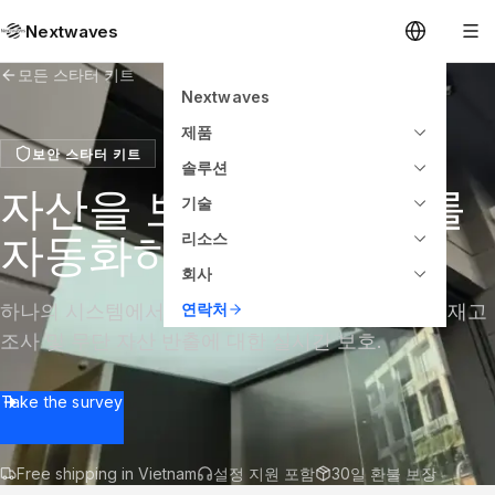
Nextwaves
모든 스타터 키트
Nextwaves
제품
보안 스타터 키트
솔루션
자산을 보호하고 감사를
기술
자동화하십시오.
리소스
회사
하나의 시스템에서 두 가지 기능: 신속한 고정 자산 재고
연락처
조사 및 무단 자산 반출에 대한 실시간 보호.
Take the survey
Free shipping in Vietnam
설정 지원 포함
30일 환불 보장