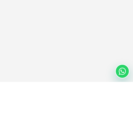
Nextwaves Industries Pte Ltd
Nextwaves Industries არის RFID ტექნოლოგიების კომპანია სათავო
ოფისით სინგაპურში და გლობალური საინჟინრო და საწარმოო
ცენტრით ვიეტნამში, რომელიც მთელ მსოფლიოში ეხმარება
ბიზნესებს მარაგებისა და აქტივების მართვის ციფრულ