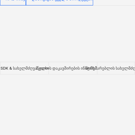
SDK & სახელმძღვანელო
მკითხის დაკავშირების ინსტრუმენტები
მომხმარებლის სახელმძ
Nextwaves NRN პროტოკოლის SDK
ჩვენი ღია წყაროს SDK-ები TypeScript, Python და Go-სთვის
უზრუნველყოფენ სრულ ინტეგრაციას Nextwaves NRN
პროტოკოლის RFID მკითხველებთან. შექმენით ინვენტარის
აპლიკაციები, აქტივების ტრეკინგი და რეალურ დროში ტეგის