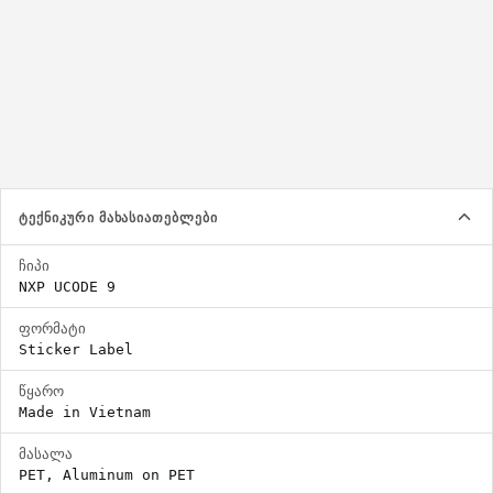
87x41mm
125x22mm
ეტიკეტი უნდა იყოს უფრო დიდი ვიდრე შიგნით არსებული ინლეი
ᲢᲔᲥᲜᲘᲙᲣᲠᲘ ᲛᲐᲮᲐᲡᲘᲐᲗᲔᲑᲚᲔᲑᲘ
ჩიპი
NXP UCODE 9
ფორმატი
Sticker Label
წყარო
Made in Vietnam
მასალა
PET, Aluminum on PET