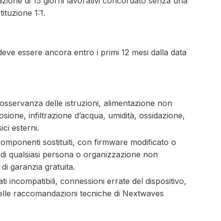
zione di 15 giorni lavorativi concordato senza una
tituzione 1:1.
eve essere ancora entro i primi 12 mesi dalla data
osservanza delle istruzioni, alimentazione non
sione, infiltrazione d’acqua, umidità, ossidazione,
ici esterni.
n componenti sostituiti, con firmware modificato o
e di qualsiasi persona o organizzazione non
di garanzia gratuita.
rati incompatibili, connessioni errate del dispositivo,
delle raccomandazioni tecniche di Nextwaves